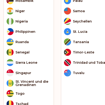
Mosambik
Palau
Niger
Samoa
Nigeria
Seychellen
Philippinen
St. Lucia
Ruanda
Tansania
Senegal
Timor-Leste
Sierra Leone
Trinidad und Tob
Singapur
Tuvalu
St. Vincent und die
Grenadinen
Togo
Tschad