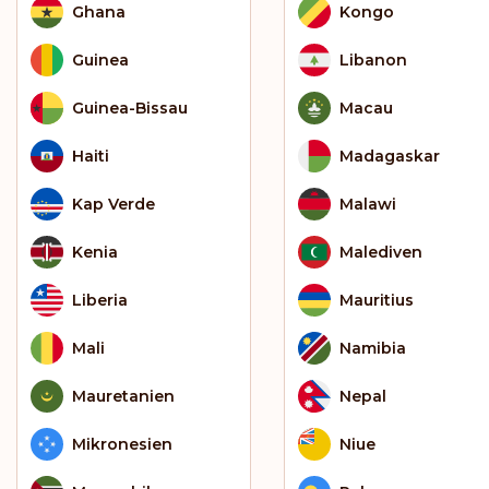
Ghana
Kongo
Guinea
Libanon
Guinea-Bissau
Macau
Haiti
Madagaskar
Kap Verde
Malawi
Kenia
Malediven
Liberia
Mauritius
Mali
Namibia
Mauretanien
Nepal
Mikronesien
Niue