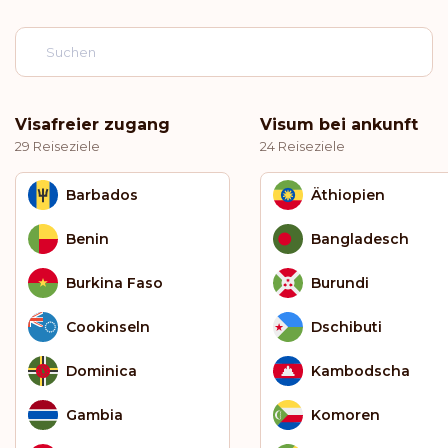
Visafreier zugang
Visum bei ankunft
29 Reiseziele
24 Reiseziele
Barbados
Äthiopien
Benin
Bangladesch
Burkina Faso
Burundi
Cookinseln
Dschibuti
Dominica
Kambodscha
Gambia
Komoren