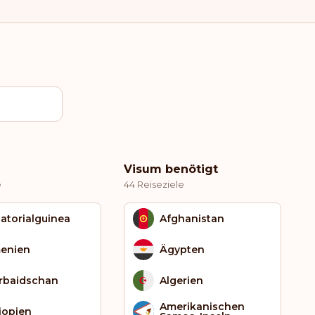
Visum benötigt
e
44 Reiseziele
atorialguinea
Afghanistan
enien
Ägypten
rbaidschan
Algerien
Amerikanischen
iopien