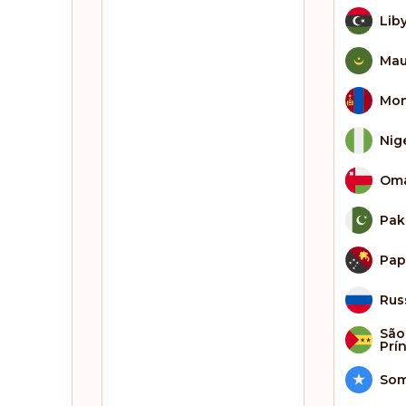
Lib
Mau
Mon
Nig
Om
Pak
Pap
Rus
São
Prí
Som