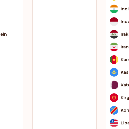
Ind
Ind
eln
Irak
Iran
Kam
Kas
Kat
Kirg
Kon
Lib