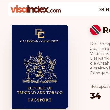
Reise
R
Der Reise
aus Trinid
Visum mög
Das Ranki
die Anzah
einreisen 
Reisegene
Reisepas
34