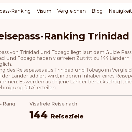
pass-Ranking
Visum
Vergleichen
Blog
Neuigkei
eisepass-Ranking Trinidad
pass von Trinidad und Tobago liegt laut dem Guide Pass
ad und Tobago haben visafreien Zutritt zu 144 Ländern. F
lich.
ng des Reisepasses aus Trinidad und Tobago im Verglei
l der Länder addiert wird, in denen Inhaber eines Reis
können. Es werden auch jene Länder berücksichtigt, die 
hmigung (eTA) erteilen.
s-Rang
Visafreie Reise nach
144
Reiseziele