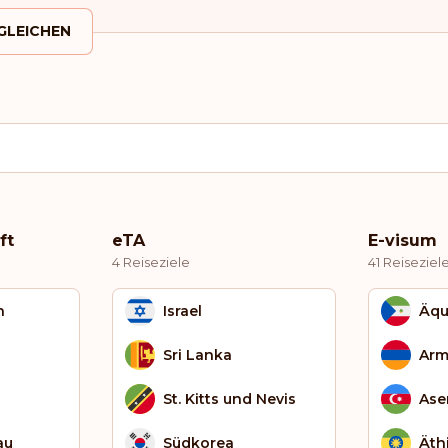
GLEICHEN
ft
eTA
E-visum
4 Reiseziele
41 Reiseziel
h
Israel
Äqu
Sri Lanka
Arm
St. Kitts und Nevis
Ase
au
Südkorea
Äth