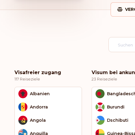
VER
Visafreier zugang
Visum bei ankun
117 Reiseziele
23 Reiseziele
Albanien
Bangladesc
Andorra
Burundi
Angola
Dschibuti
Anguilla
Guinea-Biss