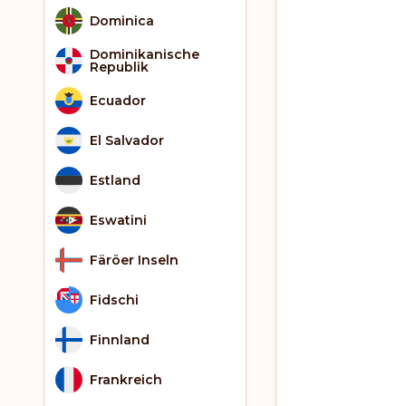
Dominica
Dominikanische
Republik
Ecuador
El Salvador
Estland
Eswatini
Färöer Inseln
Fidschi
Finnland
Frankreich