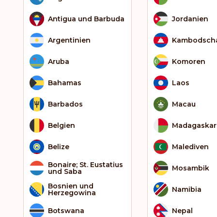
Antigua und Barbuda
Jordanien
Argentinien
Kambodsch
Aruba
Komoren
Bahamas
Laos
Barbados
Macau
Belgien
Madagaskar
Belize
Malediven
Bonaire; St. Eustatius
Mosambik
und Saba
Bosnien und
Namibia
Herzegowina
Botswana
Nepal