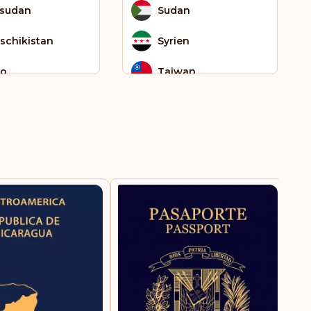
sudan
Sudan
schikistan
Syrien
go
Taiwan
had
Tonga
aine
Tunesien
einigte Arabische
Turkmenistan
rate
tnam
US Jungferninseln
Vereinigte Staaten
von Amerika
Weißrussland
Zentralafrikanische
Republik