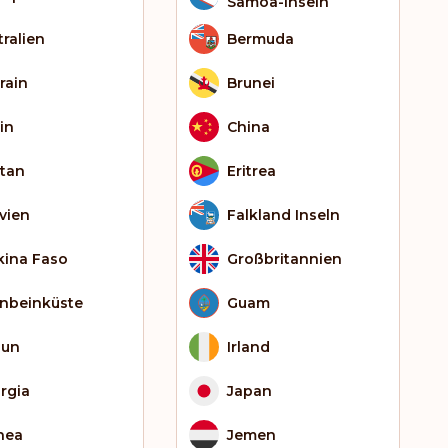
Samoa-Inseln
tralien
Bermuda
rain
Brunei
in
China
tan
Eritrea
ivien
Falkland Inseln
kina Faso
Großbritannien
enbeinküste
Guam
bun
Irland
rgia
Japan
nea
Jemen