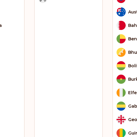
Aus
a
Bah
Ben
Bhu
Bol
Bur
Elf
Ga
Geo
Gui