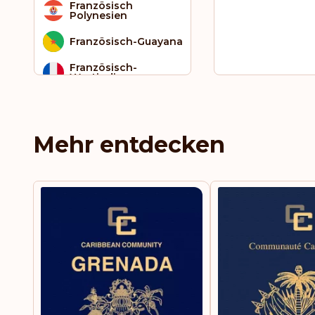
Französisch
Polynesien
Französisch-Guayana
Französisch-
Westindien
Gambia
Ghana
Mehr entdecken
Gibraltar
Grenada
Griechenland
Grönland
Guatemala