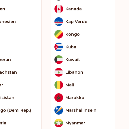
ien
Kanada
onesien
Kap Verde
Kongo
Kuba
erun
Kuwait
achstan
Libanon
ar
Mali
isistan
Marokko
go (Dem. Rep.)
Marshallinseln
eria
Myanmar