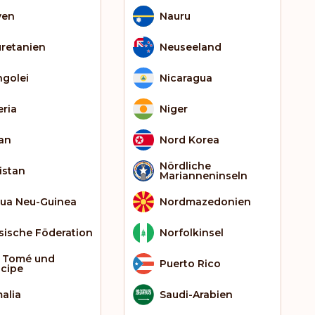
yen
Nauru
retanien
Neuseeland
golei
Nicaragua
eria
Niger
an
Nord Korea
Nördliche
istan
Marianneninseln
ua Neu-Guinea
Nordmazedonien
sische Föderation
Norfolkinsel
 Tomé und
Puerto Rico
ncipe
alia
Saudi-Arabien