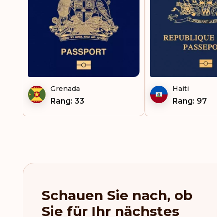
Guyana
Haiti
Honduras
Hongkong
Island
Grenada
Haiti
Rang: 33
Rang: 97
Italien
Jamaika
Kenia
Kiribati
Schauen Sie nach, ob
Kolumbien
Sie für Ihr nächstes
Kosovo