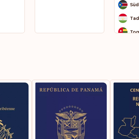
Süd
Tad
To
Tsc
Ukr
Ver
Emi
Vie