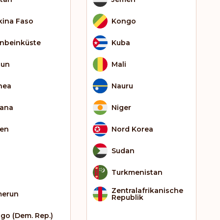
kina Faso
Kongo
enbeinküste
Kuba
bun
Mali
nea
Nauru
ana
Niger
ien
Nord Korea
Sudan
Turkmenistan
Zentralafrikanische
erun
Republik
go (Dem. Rep.)