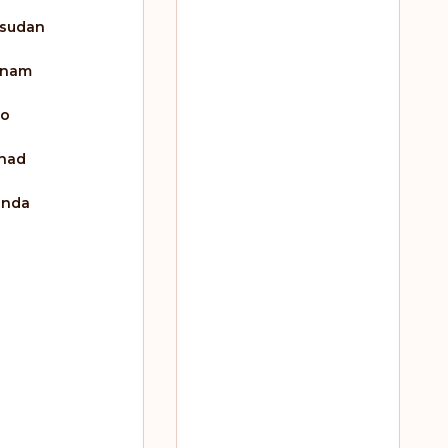
sudan
inam
go
had
anda