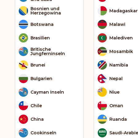
Bosnien und
Madagaskar
Herzegowina
Botswana
Malawi
Brasilien
Malediven
Britische
Mosambik
Jungferninseln
Brunei
Namibia
Bulgarien
Nepal
Cayman Inseln
Niue
Chile
Oman
China
Ruanda
Cookinseln
Saudi-Arabi