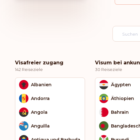
Visafreier zugang
Visum bei ankun
142 Reiseziele
30 Reiseziele
Albanien
Ägypten
Andorra
Äthiopien
Angola
Bahrain
Anguilla
Bangladesc
Antigua und Barbuda
Burundi