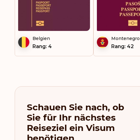
Gibraltar
Grenada
Griechenland
Belgien
Montenegro
Grönland
Rang: 4
Rang: 42
Guatemala
Haiti
Honduras
Hongkong
Schauen Sie nach, ob
Irland
Sie für Ihr nächstes
Reiseziel ein Visum
Island
benötigen