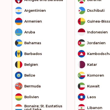
Argentinien
Dschibuti
Armenien
Guinea-Biss
Aruba
Indonesien
Bahamas
Jordanien
Barbados
Kambodsch
Belgien
Katar
Belize
Komoren
Bermuda
Kuwait
Bolivien
Laos
Bonaire; St. Eustatius
Libanon
und Saba