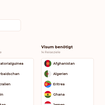
Visum benötigt
le
14 Reiseziele
atorialguinea
Afghanistan
rbaidschan
Algerien
tralien
Eritrea
in
Ghana
tan
Jemen