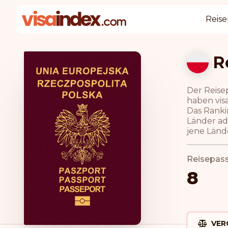
Reise
R
Der Reise
haben visa
Das Ranki
Länder ad
jene Lände
Reisepas
8
VER