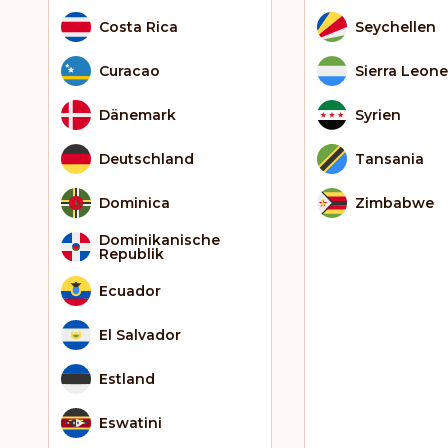
Costa Rica
Seychellen
Curacao
Sierra Leone
Dänemark
Syrien
Deutschland
Tansania
Dominica
Zimbabwe
Dominikanische
Republik
Ecuador
El Salvador
Estland
Eswatini