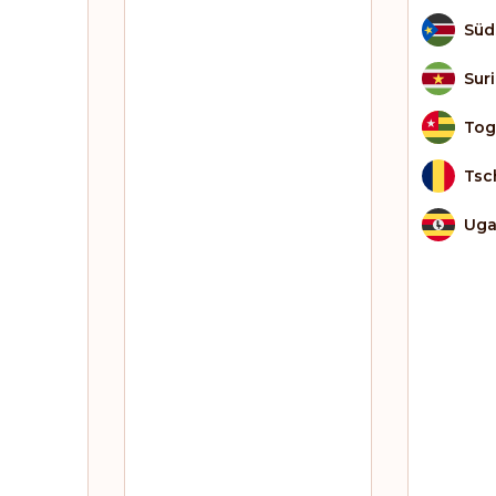
Süd
Sur
To
Tsc
Ug