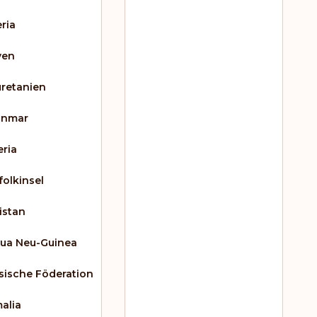
eria
yen
retanien
anmar
eria
folkinsel
istan
ua Neu-Guinea
sische Föderation
alia