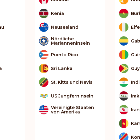
Kenia
Bur
au
Neuseeland
Elf
Nördliche
Ga
Marianneninseln
Puerto Rico
Gui
a
Sri Lanka
Guy
St. Kitts und Nevis
Ind
US Jungferninseln
Irak
Vereinigte Staaten
Iran
von Amerika
Kam
Kon