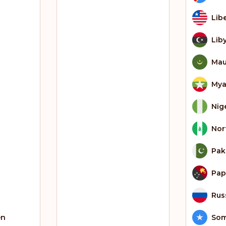
Lib
Lib
Mau
My
Nig
Nor
Pak
Pap
Rus
en
Som