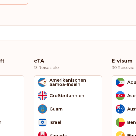
ft
eTA
E-visum
13 Reiseziele
30 Reisezie
Amerikanischen
Äqu
Samoa-Inseln
Großbritannien
Ase
Guam
Aus
h
Israel
Ben
Kanada
Bhu