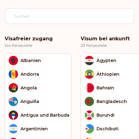
Visafreier zugang
Visum bei ankunft
144 Reiseziele
29 Reiseziele
Albanien
Ägypten
Andorra
Äthiopien
Angola
Bahrain
Anguilla
Bangladesch
Antigua und Barbuda
Burundi
Argentinien
Dschibuti