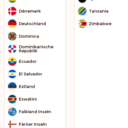
Dänemark
Tansania
Deutschland
Zimbabwe
Dominica
Dominikanische
Republik
Ecuador
El Salvador
Estland
Eswatini
Falkland Inseln
Färöer Inseln