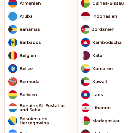
Armenien
Guinea-Bissau
Aruba
Indonesien
Bahamas
Jordanien
Barbados
Kambodscha
Belgien
Katar
Belize
Komoren
Bermuda
Kuwait
Bolivien
Laos
Bonaire; St. Eustatius
Libanon
und Saba
Bosnien und
Madagaskar
Herzegowina