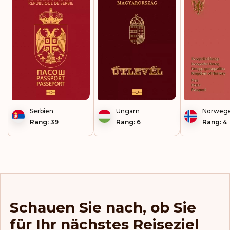
Jamaika
Japan
Kap Verde
Kasachstan
Kirgisistan
Serbien
Ungarn
Norweg
Kiribati
Rang: 39
Rang: 6
Rang: 4
Kolumbien
Kosovo
Kroatien
Schauen Sie nach, ob Sie
Lesotho
für Ihr nächstes Reiseziel