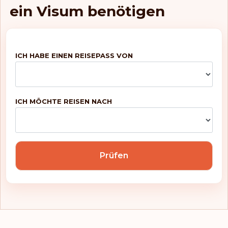
Lettland
ein Visum benötigen
Liechtenstein
Litauen
ICH HABE EINEN REISEPASS VON
Luxemburg
Macau
ICH MÖCHTE REISEN NACH
Malaysia
Malta
Prüfen
Marokko
Marshallinseln
Mauritius
Mayotte