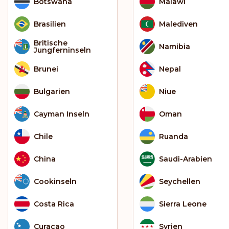
Botswana
Malawi
Brasilien
Malediven
Britische
Namibia
Jungferninseln
Brunei
Nepal
Bulgarien
Niue
Cayman Inseln
Oman
Chile
Ruanda
China
Saudi-Arabien
Cookinseln
Seychellen
Costa Rica
Sierra Leone
Curacao
Syrien