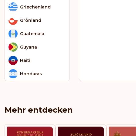
Griechenland
Grönland
Guatemala
Guyana
Haiti
Honduras
Hongkong
Irland
Mehr entdecken
Island
Italien