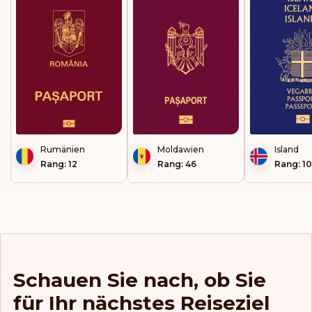
Lettland
Liechtenstein
Litauen
Luxemburg
Macau
Rumänien
Moldawien
Island
Malaysia
Rang: 12
Rang: 46
Rang: 10
Malta
Marokko
Mayotte
Schauen Sie nach, ob Sie
Mexiko
für Ihr nächstes Reiseziel