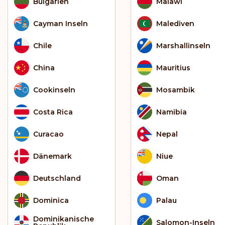
Bulgarien
Malawi
Cayman Inseln
Malediven
Chile
Marshallinseln
China
Mauritius
Cookinseln
Mosambik
Costa Rica
Namibia
Curacao
Nepal
Dänemark
Niue
Deutschland
Oman
Dominica
Palau
Dominikanische
Salomon-Inseln