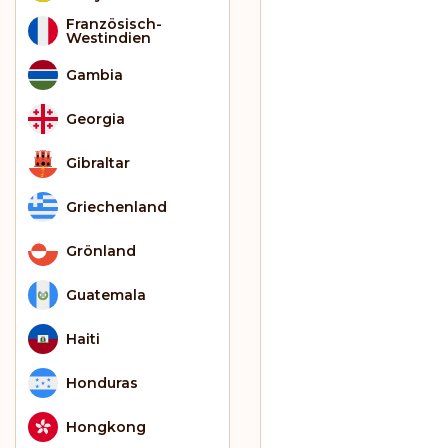
Französisch-
Westindien
Gambia
Georgia
Gibraltar
Griechenland
Grönland
Guatemala
Haiti
Honduras
Hongkong