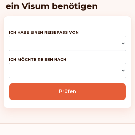
Mikronesien
ein Visum benötigen
Moldawien
Monaco
ICH HABE EINEN REISEPASS VON
Montenegro
Montserrat
ICH MÖCHTE REISEN NACH
Neu-Kaledonien
Niederlande
Prüfen
Nordmazedonien
Norwegen
Österreich
Palästinensische