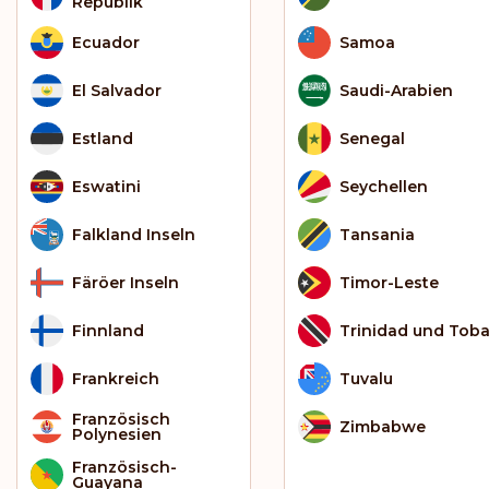
Republik
Ecuador
Samoa
El Salvador
Saudi-Arabien
Estland
Senegal
Eswatini
Seychellen
Falkland Inseln
Tansania
Färöer Inseln
Timor-Leste
Finnland
Trinidad und Tob
Frankreich
Tuvalu
Französisch
Zimbabwe
Polynesien
Französisch-
Guayana