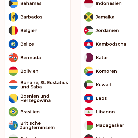
Bahamas
Indonesien
Barbados
Jamaika
Belgien
Jordanien
Belize
Kambodscha
Bermuda
Katar
Bolivien
Komoren
Bonaire; St. Eustatius
Kuwait
und Saba
Bosnien und
Laos
Herzegowina
Brasilien
Libanon
Britische
Madagaskar
Jungferninseln