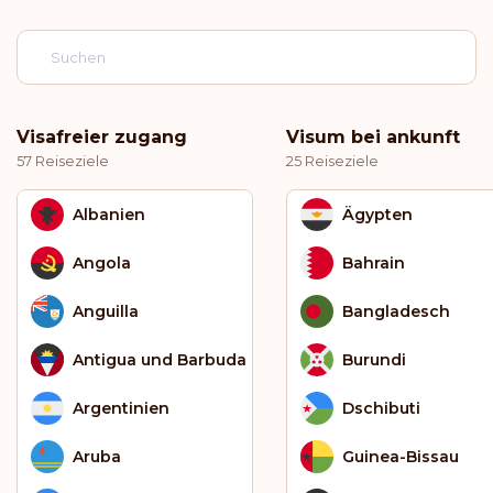
Visafreier zugang
Visum bei ankunft
57 Reiseziele
25 Reiseziele
Albanien
Ägypten
Angola
Bahrain
Anguilla
Bangladesch
Antigua und Barbuda
Burundi
Argentinien
Dschibuti
Aruba
Guinea-Bissau