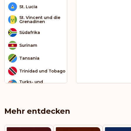
St. Lucia
St. Vincent und die
Grenadinen
Südafrika
Surinam
Tansania
Trinidad und Tobago
Turks- und
Caicosinseln
Uruguay
Mehr entdecken
Vanuatu
Vereinigte Arabische
Emirate