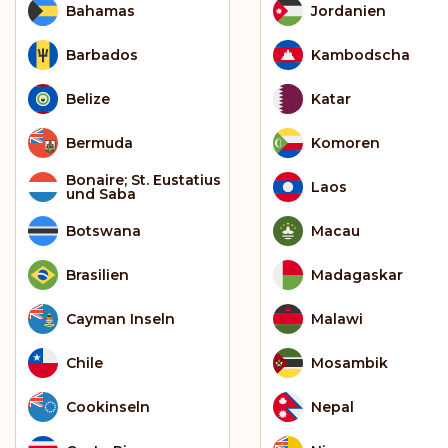
Bahamas
Jordanien
Barbados
Kambodscha
Belize
Katar
Bermuda
Komoren
Bonaire; St. Eustatius
Laos
und Saba
Botswana
Macau
Brasilien
Madagaskar
Cayman Inseln
Malawi
Chile
Mosambik
Cookinseln
Nepal