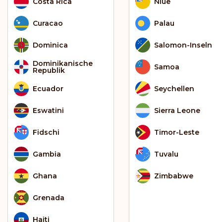
Costa Rica
Niue
Curacao
Palau
Dominica
Salomon-Inseln
Dominikanische
Samoa
Republik
Ecuador
Seychellen
Eswatini
Sierra Leone
Fidschi
Timor-Leste
Gambia
Tuvalu
Ghana
Zimbabwe
Grenada
Haiti