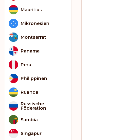
Mauritius
Mikronesien
Montserrat
Panama
Peru
Philippinen
Ruanda
Russische
Föderation
Sambia
Singapur