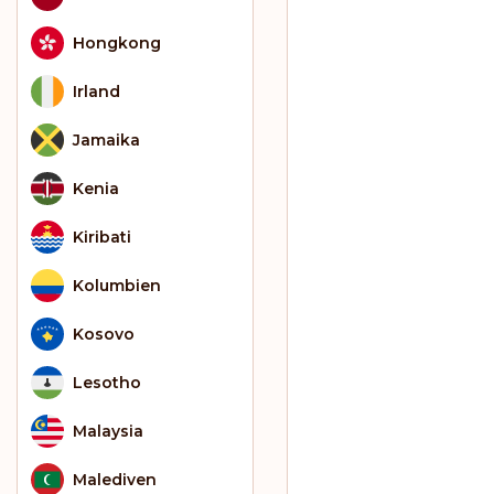
Hongkong
Irland
Jamaika
Kenia
Kiribati
Kolumbien
Kosovo
Lesotho
Malaysia
Malediven