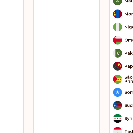
Mau
Mon
Nig
Om
Pak
Pap
São
Prí
Som
Süd
Syr
Tad