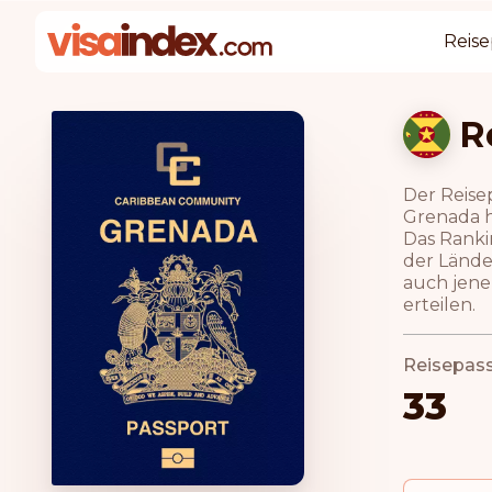
Reise
R
Der Reise
Grenada ha
Das Ranki
der Lände
auch jene
erteilen.
Reisepas
33