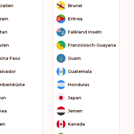
tralien
Brunei
rain
Eritrea
tan
Falkland Inseln
ivien
Französisch-Guayana
kina Faso
Guam
Salvador
Guatemala
enbeinküste
Honduras
bun
Japan
nea
Jemen
ien
Kanada