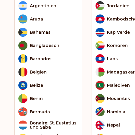
Argentinien
Jordanien
Aruba
Kambodsch
Bahamas
Kap Verde
Bangladesch
Komoren
Barbados
Laos
Belgien
Madagaskar
Belize
Malediven
Benin
Mosambik
Bermuda
Namibia
Bonaire; St. Eustatius
Nepal
und Saba