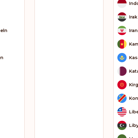
Ind
Irak
eln
Iran
Kam
en
Kas
Kat
Kirg
Kon
Lib
Lib