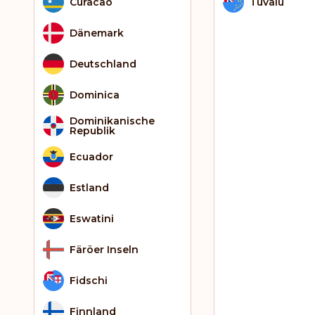
Curacao
Tuvalu
Dänemark
Deutschland
Dominica
Dominikanische
Republik
Ecuador
Estland
Eswatini
Färöer Inseln
Fidschi
Finnland