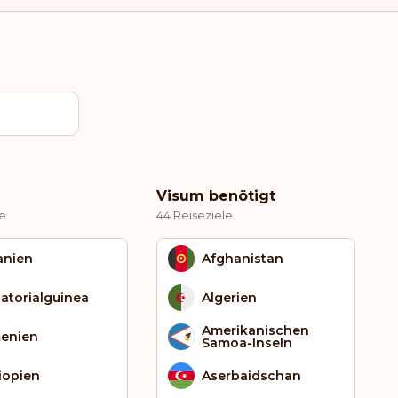
Visum benötigt
le
44 Reiseziele
anien
Afghanistan
atorialguinea
Algerien
Amerikanischen
enien
Samoa-Inseln
iopien
Aserbaidschan