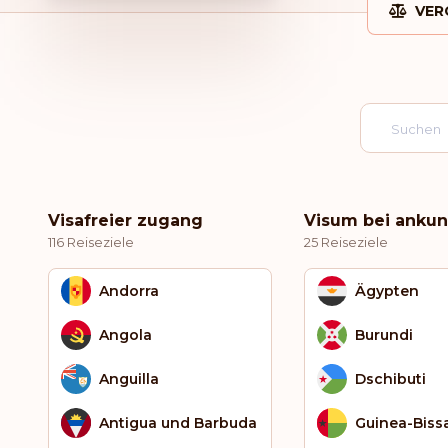
VER
Visafreier zugang
Visum bei ankun
116 Reiseziele
25 Reiseziele
Andorra
Ägypten
Angola
Burundi
Anguilla
Dschibuti
Antigua und Barbuda
Guinea-Biss