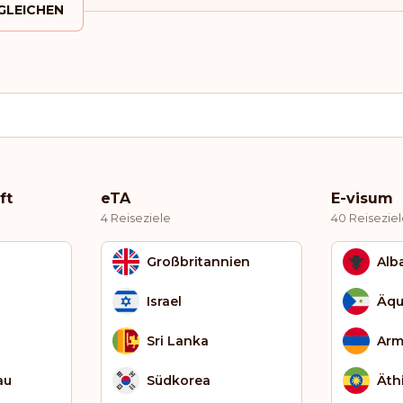
GLEICHEN
ft
eTA
E-visum
4 Reiseziele
40 Reisezie
Großbritannien
Alb
Israel
Äqu
Sri Lanka
Arm
au
Südkorea
Äth