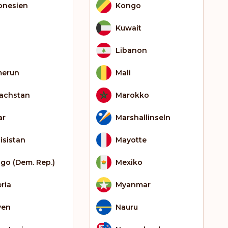
onesien
Kongo
Kuwait
Libanon
erun
Mali
achstan
Marokko
ar
Marshallinseln
isistan
Mayotte
go (Dem. Rep.)
Mexiko
eria
Myanmar
yen
Nauru