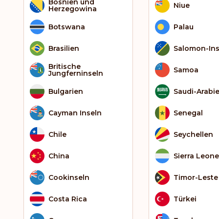
Bosnien und
Niue
Herzegowina
Botswana
Palau
Brasilien
Salomon-Ins
Britische
Samoa
Jungferninseln
Bulgarien
Saudi-Arabi
Cayman Inseln
Senegal
Chile
Seychellen
China
Sierra Leone
Cookinseln
Timor-Leste
Costa Rica
Türkei