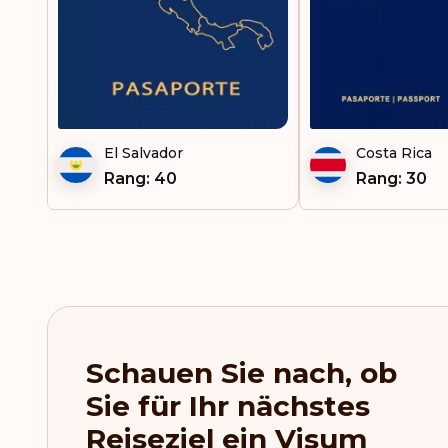
Haiti
Hongkong
Irland
El Salvador
Costa Rica
Island
Rang: 40
Rang: 30
Italien
Jamaika
Kenia
Kiribati
Schauen Sie nach, ob
Kolumbien
Sie für Ihr nächstes
Kosovo
Reiseziel ein Visum