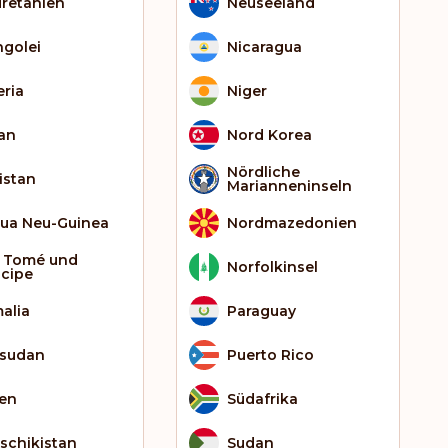
retanien
Neuseeland
golei
Nicaragua
eria
Niger
an
Nord Korea
Nördliche
istan
Marianneninseln
ua Neu-Guinea
Nordmazedonien
 Tomé und
Norfolkinsel
ncipe
alia
Paraguay
sudan
Puerto Rico
ien
Südafrika
schikistan
Sudan