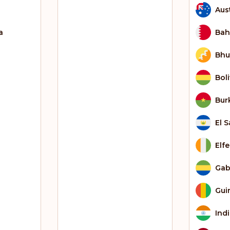
Aus
a
Bah
Bhu
Bol
Bur
El 
Elf
Ga
Gui
Ind