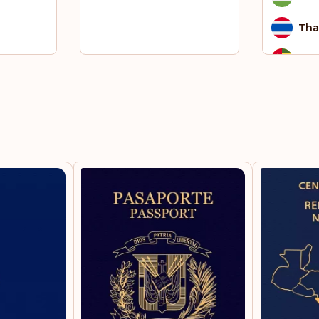
Tha
To
Tsc
Ver
Emi
Vie