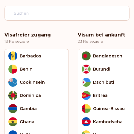
Visafreier zugang
Visum bei ankunft
13 Reiseziele
23 Reiseziele
Barbados
Bangladesch
Benin
Burundi
Cookinseln
Dschibuti
Dominica
Eritrea
Gambia
Guinea-Bissau
Ghana
Kambodscha