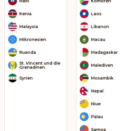
Haiti
Komoren
Kenia
Laos
Malaysia
Libanon
Mikronesien
Macau
Ruanda
Madagaskar
St. Vincent und die
Malediven
Grenadinen
Syrien
Mosambik
Nepal
Niue
Palau
Samoa