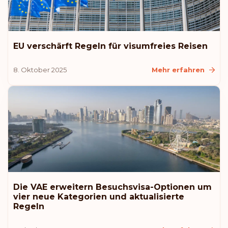
Rang: 8
Visafreie Länder:
185
Tschechien
EU verschärft Regeln für visumfreies Reisen
8. Oktober 2025
Mehr erfahren
Polen
Slowakei
Slowenien
Vereinigte Arabische Emirate
Rang: 9
Visafreie Länder:
184
Die VAE erweitern Besuchsvisa-Optionen um
vier neue Kategorien und aktualisierte
Regeln
Estland