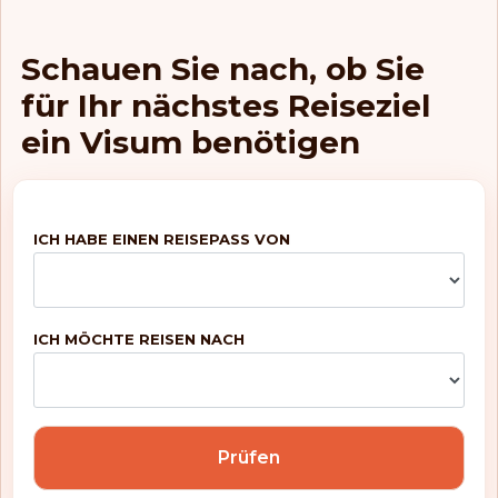
Niederlande
Schauen Sie nach, ob Sie
für Ihr nächstes Reiseziel
Norwegen
ein Visum benötigen
Schweden
Schweiz
ICH HABE EINEN REISEPASS VON
Rang: 5
Visafreie Länder:
188
ICH MÖCHTE REISEN NACH
Großbritannien
Frankreich
Prüfen
Österreich