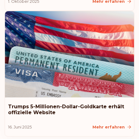
1. Oktober 2025
Mehr erfahren
Lettland
Liechtenstein
Malaysia
Neuseeland
Rang: 10
Visafreie Länder:
183
Australien
Kroatien
Trumps 5-Millionen-Dollar-Goldkarte erhält
offizielle Website
Island
16. Juni 2025
Mehr erfahren