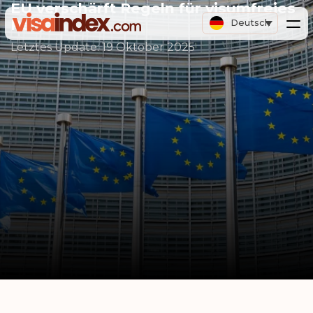
EU verschärft Regeln für visumfreies
Reisen
Deutsch
Letztes Update:
19 Oktober 2025