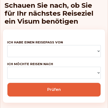
Niederlande
Schauen Sie nach, ob Sie
für Ihr nächstes Reiseziel
Norwegen
ein Visum benötigen
Schweden
Schweiz
ICH HABE EINEN REISEPASS VON
Rang: 5
Visafreie Länder:
188
ICH MÖCHTE REISEN NACH
Großbritannien
Frankreich
Prüfen
Österreich
Dänemark