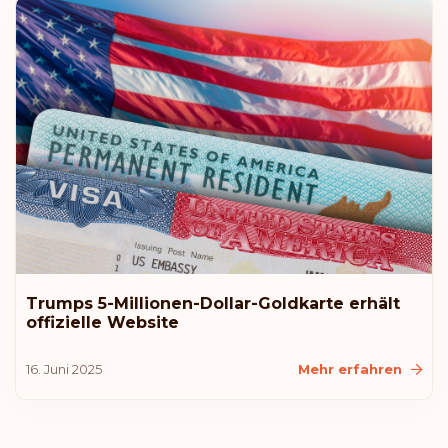
Liechtenstein
Malaysia
Neuseeland
Rang: 10
Visafreie Länder:
183
Australien
Kroatien
Trumps 5-Millionen-Dollar-Goldkarte erhält
offizielle Website
Island
16. Juni 2025
Mehr erfahren
Litauen