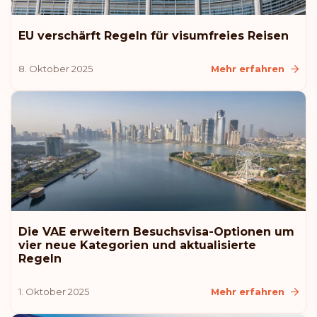
Rang: 8
Visafreie Länder:
185
Tschechien
EU verschärft Regeln für visumfreies Reisen
8. Oktober 2025
Mehr erfahren
Polen
Slowakei
Slowenien
Vereinigte Arabische Emirate
Rang: 9
Visafreie Länder:
184
Die VAE erweitern Besuchsvisa-Optionen um
vier neue Kategorien und aktualisierte
Regeln
Estland
1. Oktober 2025
Mehr erfahren
Lettland