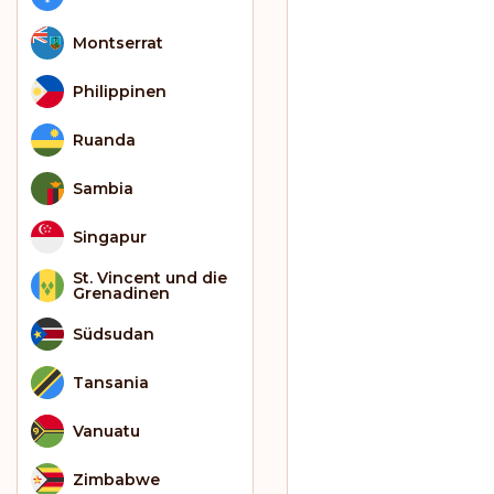
Montserrat
Philippinen
Ruanda
Sambia
Singapur
St. Vincent und die
Grenadinen
Südsudan
Tansania
Vanuatu
Zimbabwe