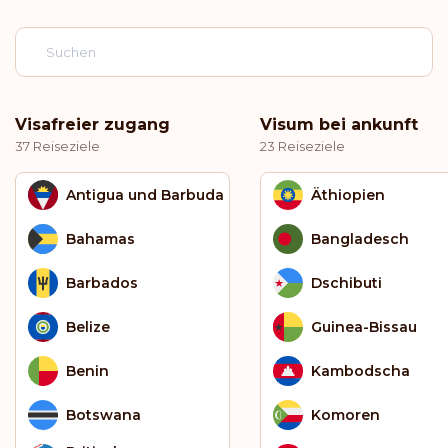
Visafreier zugang
Visum bei ankunft
37 Reiseziele
23 Reiseziele
Antigua und Barbuda
Äthiopien
Bahamas
Bangladesch
Barbados
Dschibuti
Belize
Guinea-Bissau
Benin
Kambodscha
Botswana
Komoren