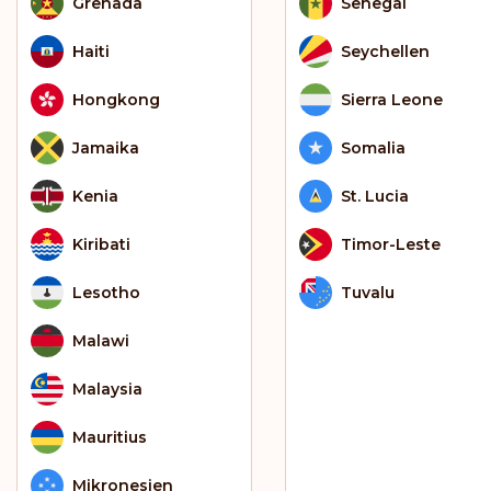
Grenada
Senegal
Haiti
Seychellen
Hongkong
Sierra Leone
Jamaika
Somalia
Kenia
St. Lucia
Kiribati
Timor-Leste
Lesotho
Tuvalu
Malawi
Malaysia
Mauritius
Mikronesien