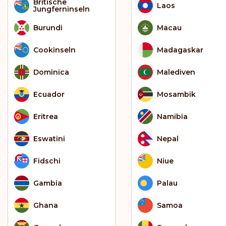
Britische
Laos
Jungferninseln
Burundi
Macau
Cookinseln
Madagaskar
Dominica
Malediven
Ecuador
Mosambik
Eritrea
Namibia
Eswatini
Nepal
Fidschi
Niue
Gambia
Palau
Ghana
Samoa