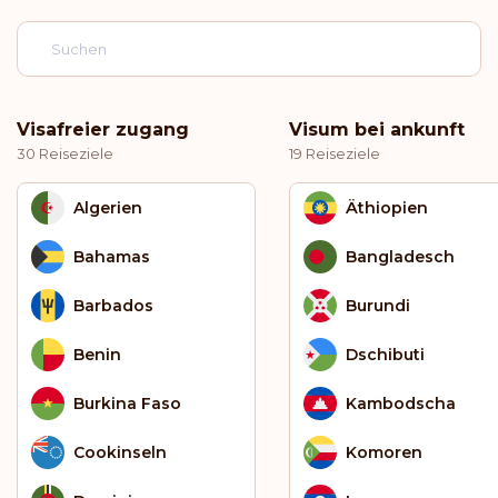
Visafreier zugang
Visum bei ankunft
30 Reiseziele
19 Reiseziele
Algerien
Äthiopien
Bahamas
Bangladesch
Barbados
Burundi
Benin
Dschibuti
Burkina Faso
Kambodscha
Cookinseln
Komoren