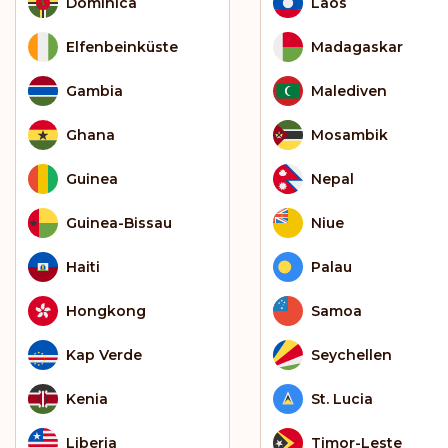
Dominica
Laos
Elfenbeinküste
Madagaskar
Gambia
Malediven
Ghana
Mosambik
Guinea
Nepal
Guinea-Bissau
Niue
Haiti
Palau
Hongkong
Samoa
Kap Verde
Seychellen
Kenia
St. Lucia
Liberia
Timor-Leste