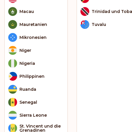
Macau
Trinidad und Tob
Mauretanien
Tuvalu
Mikronesien
Niger
Nigeria
Philippinen
Ruanda
Senegal
Sierra Leone
St. Vincent und die
Grenadinen