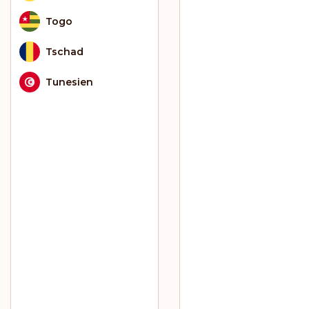
Togo
Tschad
Tunesien