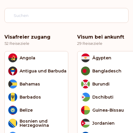
Visafreier zugang
Visum bei ankunft
52 Reiseziele
29 Reiseziele
Angola
Ägypten
Antigua und Barbuda
Bangladesch
Bahamas
Burundi
Barbados
Dschibuti
Belize
Guinea-Bissau
Bosnien und
Jordanien
Herzegowina