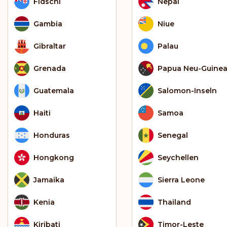
Fidschi
Nepal
Gambia
Niue
Gibraltar
Palau
Grenada
Papua Neu-Guine
Guatemala
Salomon-Inseln
Haiti
Samoa
Honduras
Senegal
Hongkong
Seychellen
Jamaika
Sierra Leone
Kenia
Thailand
Kiribati
Timor-Leste