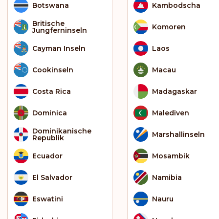
Botswana
Kambodscha
Britische
Komoren
Jungferninseln
Cayman Inseln
Laos
Cookinseln
Macau
Costa Rica
Madagaskar
Dominica
Malediven
Dominikanische
Marshallinseln
Republik
Ecuador
Mosambik
El Salvador
Namibia
Eswatini
Nauru