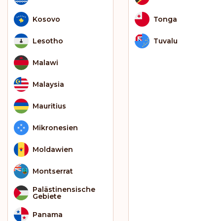
Kosovo
Tonga
Lesotho
Tuvalu
Malawi
Malaysia
Mauritius
Mikronesien
Moldawien
Montserrat
Palästinensische
Gebiete
Panama