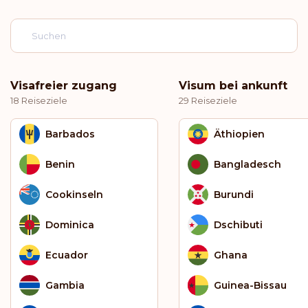
Visafreier zugang
Visum bei ankunft
18 Reiseziele
29 Reiseziele
Barbados
Äthiopien
Benin
Bangladesch
Cookinseln
Burundi
Dominica
Dschibuti
Ecuador
Ghana
Gambia
Guinea-Bissau