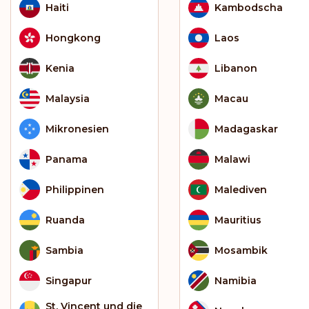
Haiti
Kambodscha
Hongkong
Laos
Kenia
Libanon
Malaysia
Macau
Mikronesien
Madagaskar
Panama
Malawi
Philippinen
Malediven
Ruanda
Mauritius
Sambia
Mosambik
Singapur
Namibia
St. Vincent und die