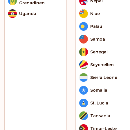
Nepal
Grenadinen
Uganda
Niue
Palau
Samoa
Senegal
Seychellen
Sierra Leone
Somalia
St. Lucia
Tansania
Timor-Leste