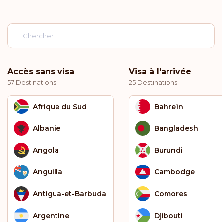
Accès sans visa
Visa à l'arrivée
57 Destinations
25 Destinations
Afrique du Sud
Bahreïn
Albanie
Bangladesh
Angola
Burundi
Anguilla
Cambodge
Antigua-et-Barbuda
Comores
Argentine
Djibouti