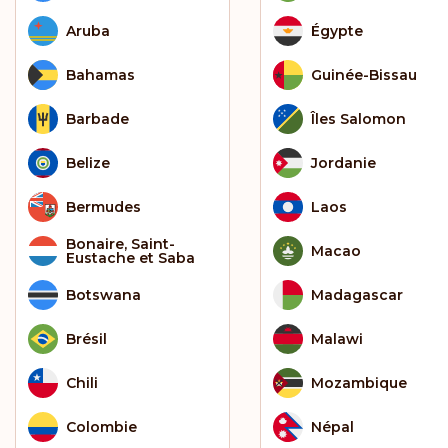
Aruba
Égypte
Bahamas
Guinée-Bissau
Barbade
Îles Salomon
Belize
Jordanie
Bermudes
Laos
Bonaire, Saint-
Macao
Eustache et Saba
Botswana
Madagascar
Brésil
Malawi
Chili
Mozambique
Colombie
Népal