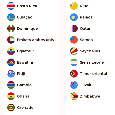
Costa Rica
Niue
Curaçao
Palaos
Dominique
Qatar
Émirats arabes unis
Samoa
Équateur
Seychelles
Eswatini
Sierra Leone
Fidji
Timor oriental
Gambie
Tuvalu
Ghana
Zimbabwe
Grenade