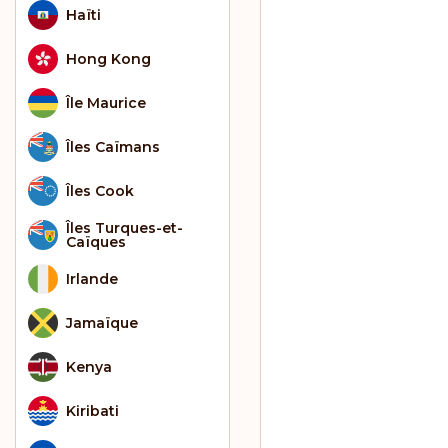
Haïti
Hong Kong
Île Maurice
Îles Caïmans
Îles Cook
Îles Turques-et-
Caïques
Irlande
Jamaïque
Kenya
Kiribati