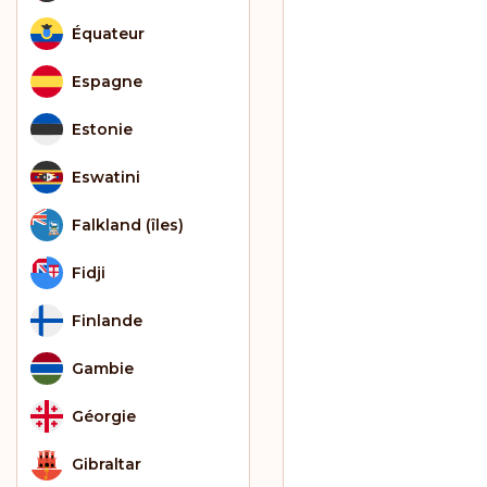
Équateur
Espagne
Estonie
Eswatini
Falkland (îles)
Fidji
Finlande
Gambie
Géorgie
Gibraltar