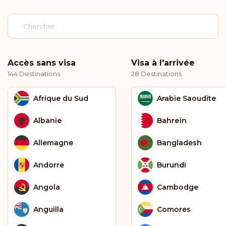
Accès sans visa
Visa à l'arrivée
144 Destinations
28 Destinations
Afrique du Sud
Arabie Saoudite
Albanie
Bahreïn
Allemagne
Bangladesh
Andorre
Burundi
Angola
Cambodge
Anguilla
Comores