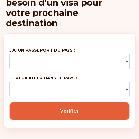
besoin d'un visa pour
Italie
votre prochaine
Jamaïque
destination
Japon
Kazakhstan
J'AI UN PASSEPORT DU PAYS :
Kirghizistan
Kiribati
JE VEUX ALLER DANS LE PAYS :
Kosovo
Le Salvador
Vérifier
Lesotho
Lettonie
Liechtenstein