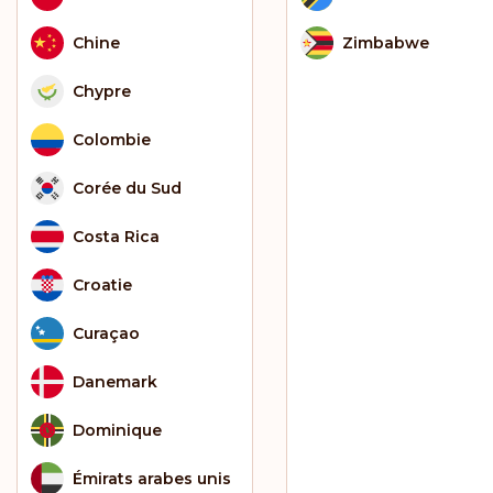
Chine
Zimbabwe
Chypre
Colombie
Corée du Sud
Costa Rica
Croatie
Curaçao
Danemark
Dominique
Émirats arabes unis