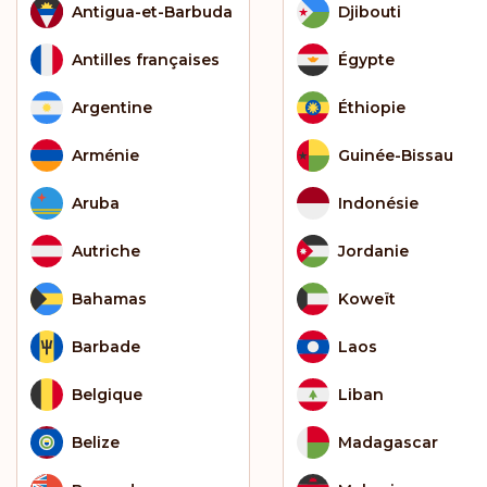
Antigua-et-Barbuda
Djibouti
Antilles françaises
Égypte
Argentine
Éthiopie
Arménie
Guinée-Bissau
Aruba
Indonésie
Autriche
Jordanie
Bahamas
Koweït
Barbade
Laos
Belgique
Liban
Belize
Madagascar