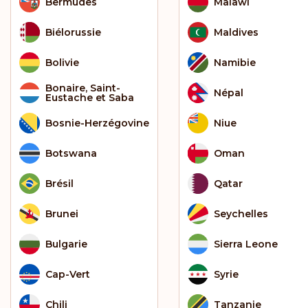
Bermudes
Malawi
Biélorussie
Maldives
Bolivie
Namibie
Bonaire, Saint-
Népal
Eustache et Saba
Bosnie-Herzégovine
Niue
Botswana
Oman
Brésil
Qatar
Brunei
Seychelles
Bulgarie
Sierra Leone
Cap-Vert
Syrie
Chili
Tanzanie