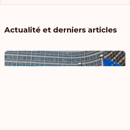
Lituanie
Luxembourg
Actualité et derniers articles
Macao
Macédoine du Nord
Malaisie
Malte
Maroc
Mayotte
Mexique
L'UE renforce les règles relatives aux
voyages sans visa
Micronésie