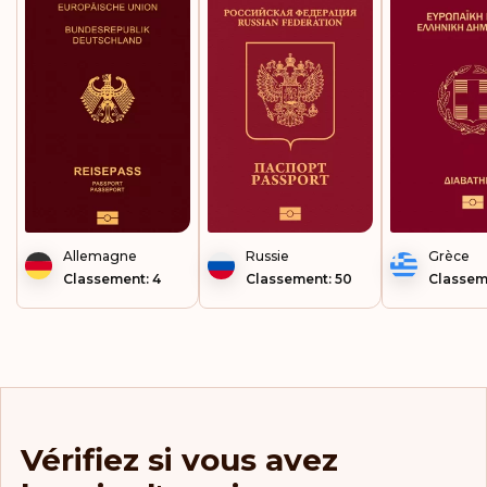
Île Maurice
Îles Caïmans
Îles Cook
Îles Féroé
Îles Marshall
Îles Salomon
Allemagne
Russie
Grèce
Classement: 4
Classement: 50
Classem
Îles Turques-et-
Caïques
Îles Vierges
britanniques
Irlande
Islande
Vérifiez si vous avez