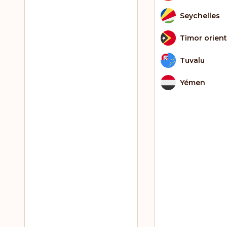
Seychelles
Timor orient
Tuvalu
Yémen