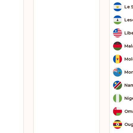
Le 
Les
Lib
Mal
Mol
Mon
Nam
Nig
Om
Ou