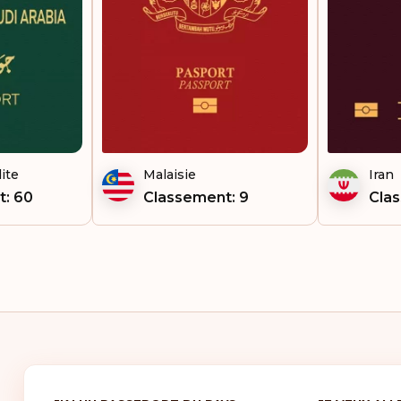
Sri
Sur
Tad
Tan
ite
Malaisie
Iran
Tch
t: 60
Classement: 9
Cla
Tha
To
Van
Vie
Zam