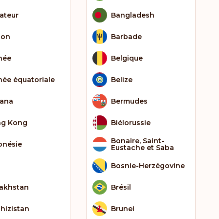
ateur
Bangladesh
bon
Barbade
née
Belgique
née équatoriale
Belize
ana
Bermudes
g Kong
Biélorussie
Bonaire, Saint-
onésie
Eustache et Saba
Bosnie-Herzégovine
akhstan
Brésil
ghizistan
Brunei