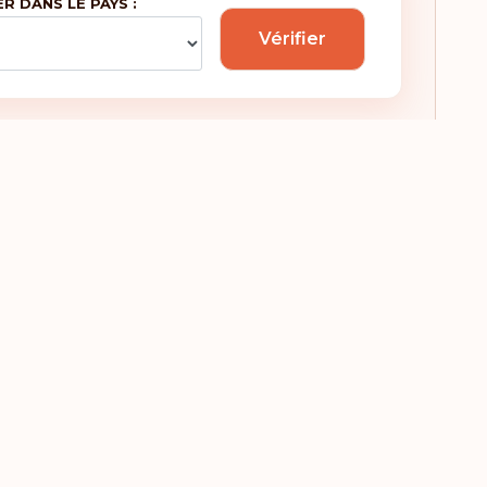
ER DANS LE PAYS :
mbabwe
Vérifier
Groenland
Guam
Guatemala
Guyane française
Honduras
Hongrie
Île Maurice
Île Norfolk
Îles Caïmans
Îles Féroé