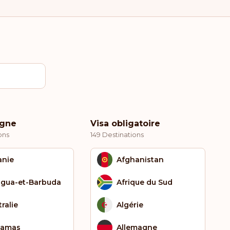
igne
Visa obligatoire
ons
149 Destinations
anie
Afghanistan
igua-et-Barbuda
Afrique du Sud
ralie
Algérie
hamas
Allemagne