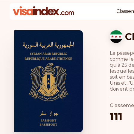
Classe
C
Le passepo
comme le 
qu'à 25 de
lesquelle
soit en ba
Unis et l'
doivent pr
Classeme
111