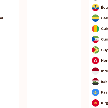
Équ
al
Ga
Gui
Gui
Guy
Hon
Ind
Irak
Kaz
Kir