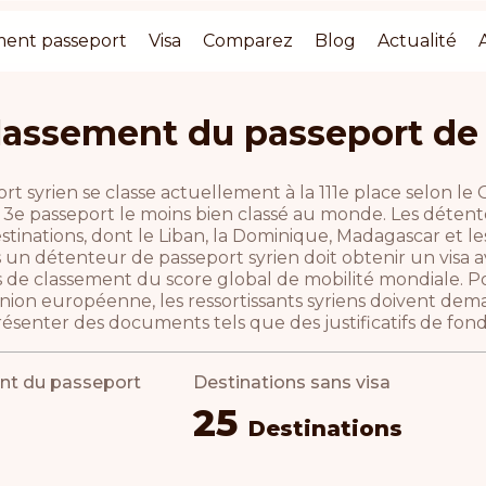
ment passeport
Visa
Comparez
Blog
Actualité
lassement du passeport de 
rt syrien se classe actuellement à la 111e place selon le
3e passeport le moins bien classé au monde. Les détenteu
stinations, dont le Liban, la Dominique, Madagascar et les
s un détenteur de passeport syrien doit obtenir un visa 
s de classement du score global de mobilité mondiale. Po
Union européenne, les ressortissants syriens doivent dem
ésenter des documents tels que des justificatifs de fonds 
nt du passeport
Destinations sans visa
25
Destinations