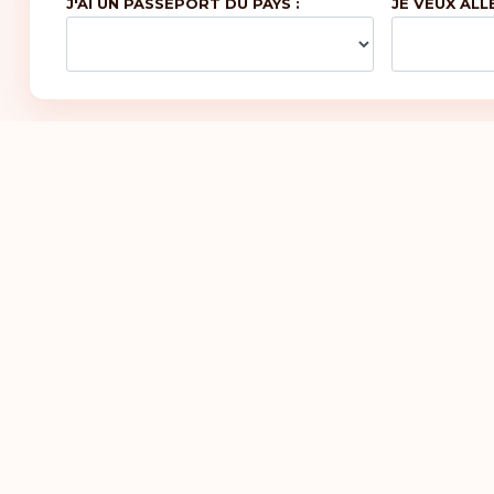
J'AI UN PASSEPORT DU PAYS :
JE VEUX ALL
Zi
icles