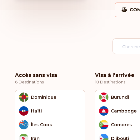
COM
Accès sans visa
Visa à l'arrivée
6 Destinations
18 Destinations
Dominique
Burundi
Haïti
Cambodge
Îles Cook
Comores
Iran
Djibouti