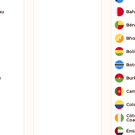
au
Bah
Bén
Bho
Boli
Bot
e
Bur
Cam
Col
Côte
Coa
Émi