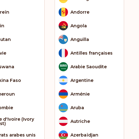
reïn
Andorre
in
Angola
utan
Anguilla
vie
Antilles françaises
swana
Arabie Saoudite
kina Faso
Argentine
eroun
Arménie
ombie
Aruba
 d'Ivoire (Ivory
Autriche
st)
rats arabes unis
Azerbaïdjan