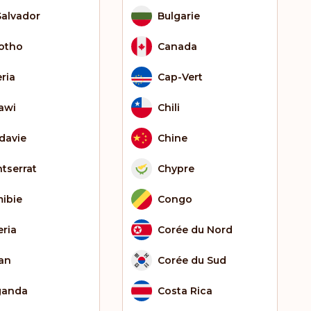
Salvador
Bulgarie
otho
Canada
eria
Cap-Vert
awi
Chili
davie
Chine
tserrat
Chypre
ibie
Congo
eria
Corée du Nord
an
Corée du Sud
ganda
Costa Rica