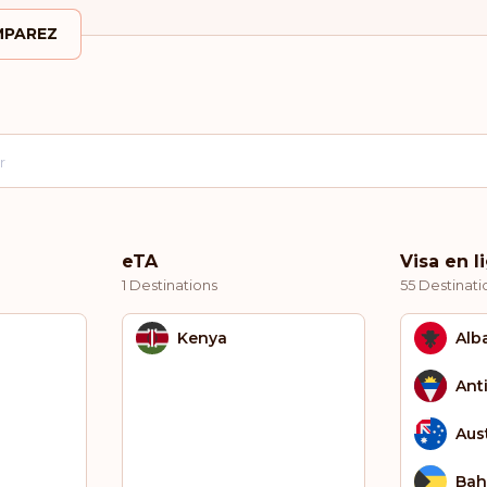
PAREZ
eTA
Visa en l
1 Destinations
55 Destinati
Kenya
Alb
Ant
Aust
Ba