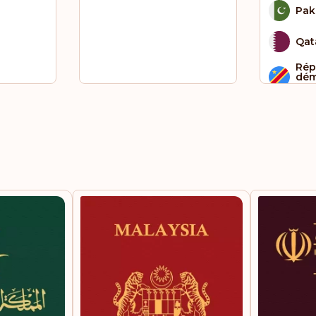
Pak
Qat
Rép
dém
Co
Sain
Sai
Sao
Sie
Sin
Som
Sou