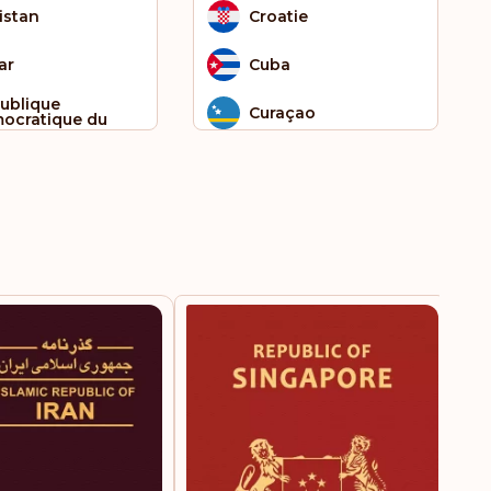
istan
Croatie
ar
Cuba
ublique
Curaçao
ocratique du
ngo
Danemark
t-Kitts-et-Nevis
Égypte
nte-Hélène
Érythrée
 Tomé et Principe
Espagne
rra Leone
Estonie
gapour
Eswatini
alie
États-Unis d'Amérique
dan du Sud