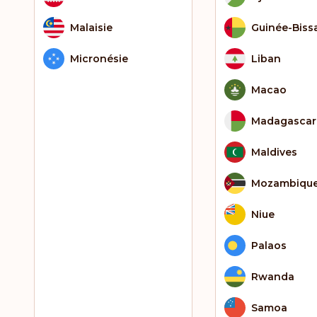
Malaisie
Guinée-Biss
Micronésie
Liban
Macao
Madagascar
Maldives
Mozambiqu
Niue
Palaos
Rwanda
Samoa