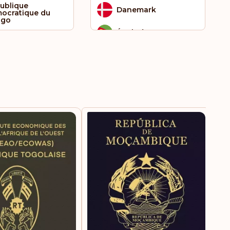
ublique
Danemark
ocratique du
ngo
Érythrée
t-Kitts-et-Nevis
Espagne
nte-Hélène
Estonie
 Tomé et Principe
Eswatini
gapour
États-Unis d'Amérique
alie
Falkland (îles)
iname
Fidji
e
Finlande
ad
France
ïlande