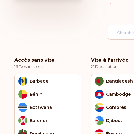
Accès sans visa
Visa à l'arrivée
16 Destinations
21 Destinations
Barbade
Bangladesh
Bénin
Cambodge
Botswana
Comores
Burundi
Djibouti
Dominique
Égypte