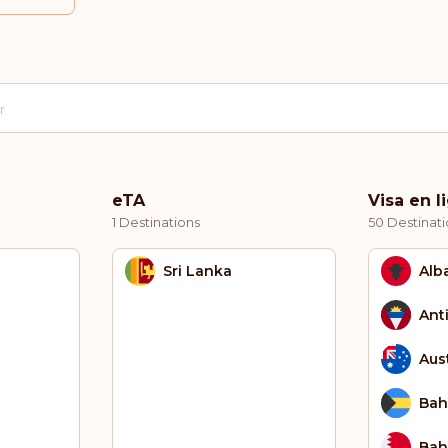
eTA
Visa en l
1 Destinations
50 Destinati
Sri Lanka
Alb
Ant
Aust
Ba
Bah