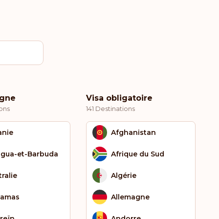
igne
Visa obligatoire
ons
141 Destinations
anie
Afghanistan
igua-et-Barbuda
Afrique du Sud
ralie
Algérie
hamas
Allemagne
reïn
Andorre