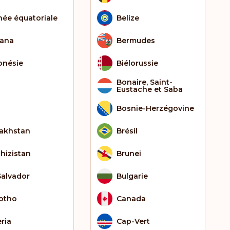
née équatoriale
Belize
ana
Bermudes
onésie
Biélorussie
Bonaire, Saint-
Eustache et Saba
Bosnie-Herzégovine
akhstan
Brésil
ghizistan
Brunei
Salvador
Bulgarie
otho
Canada
eria
Cap-Vert