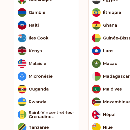
Gambie
Éthiopie
Haïti
Ghana
Îles Cook
Guinée-Biss
Kenya
Laos
Malaisie
Macao
Micronésie
Madagascar
Ouganda
Maldives
Rwanda
Mozambiqu
Saint-Vincent-et-les-
Népal
Grenadines
Tanzanie
Niue