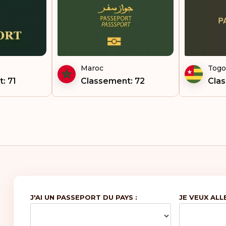
To
Van
Vie
Maroc
Togo
Zam
: 71
Classement: 72
Cla
Zi
J'AI UN PASSEPORT DU PAYS :
JE VEUX ALL