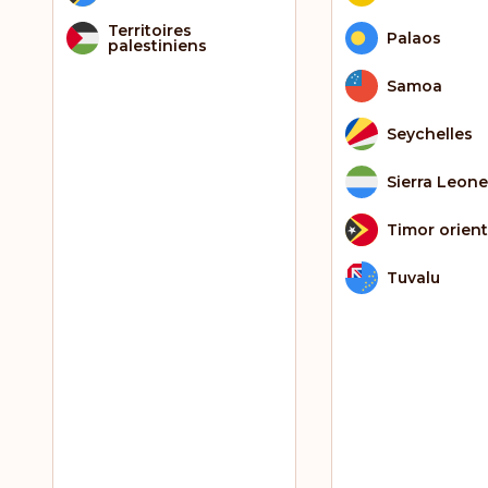
Territoires
Palaos
palestiniens
Samoa
Seychelles
Sierra Leone
Timor orient
Tuvalu