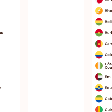
Bho
Boli
au
Bur
Cam
Col
Côte
Coa
Émi
e
Équ
Ga
Gui