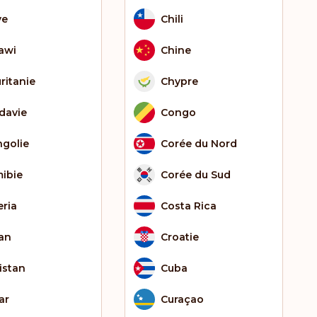
ye
Chili
awi
Chine
ritanie
Chypre
davie
Congo
golie
Corée du Nord
ibie
Corée du Sud
eria
Costa Rica
an
Croatie
istan
Cuba
ar
Curaçao