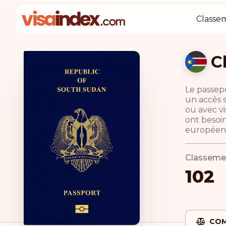
Classe
C
Le passep
un accès s
ou avec vi
ont besoin
européenne
Classeme
102
COM