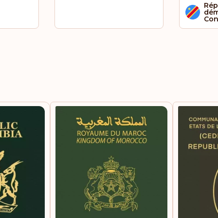
Rép
dém
Co
Sain
Sai
Sao
Sin
Som
Sur
Syri
Tch
Tha