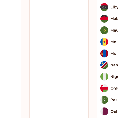
Lib
Mal
Mau
Mol
Mon
Nam
Nig
Om
Pak
Qat