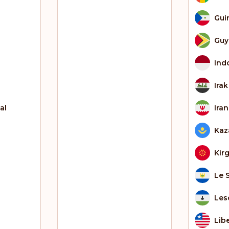
Gui
Guy
Ind
Irak
al
Iran
Kaz
Kir
Le 
Les
Lib