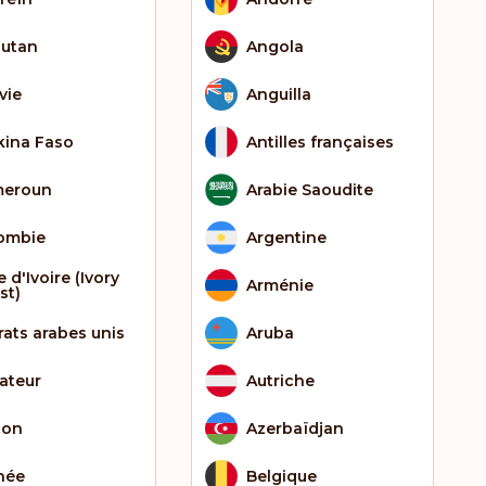
utan
Angola
vie
Anguilla
kina Faso
Antilles françaises
eroun
Arabie Saoudite
ombie
Argentine
 d'Ivoire (Ivory
Arménie
st)
rats arabes unis
Aruba
ateur
Autriche
bon
Azerbaïdjan
née
Belgique