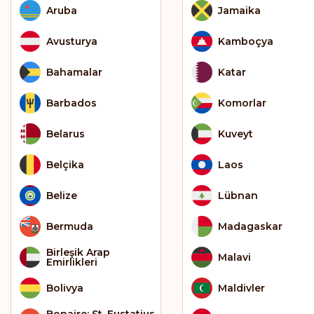
Aruba
Jamaika
Avusturya
Kamboçya
Bahamalar
Katar
Barbados
Komorlar
Belarus
Kuveyt
Belçika
Laos
Belize
Lübnan
Bermuda
Madagaskar
Birleşik Arap
Malavi
Emirlikleri
Bolivya
Maldivler
Bonaire; St. Eustatius