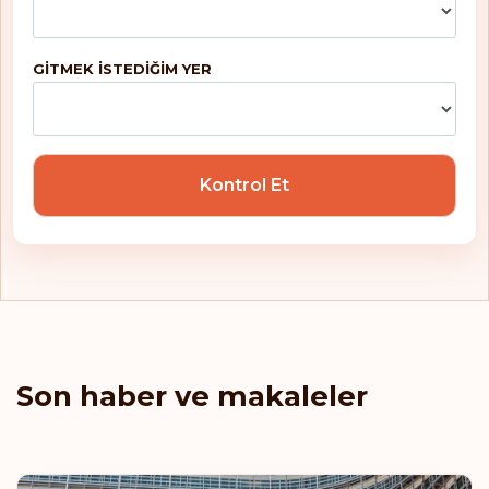
Japonya
Karadağ
GITMEK ISTEDIĞIM YER
Kazakistan
Kiribati
Kontrol Et
Kıbrıs
Kırgızistan
Kolombiya
Kosova
Son haber ve makaleler
Kosta Rika
Kuzey Makedonya