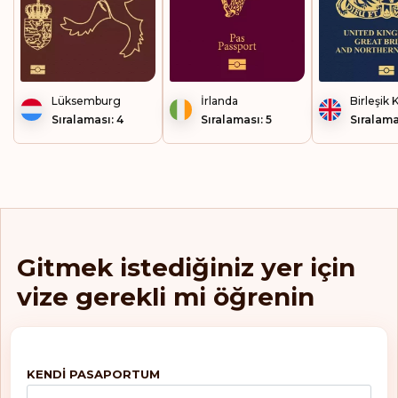
Hollanda
Honduras
Hong Kong
Lüksemburg
İrlanda
Birleşik K
Sıralaması: 4
Sıralaması: 5
Sıralama
İran
İrlanda
İspanya
İsveç
Gitmek istediğiniz yer için
vize gerekli mi öğrenin
İsviçre
İtalya
İzlanda
KENDI PASAPORTUM