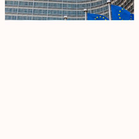
Lesotho
Letonya
Lihtenştayn
Litvanya
Lüksemburg
AB Vizesiz Seyahat Kurallarını Sıkılaştırıyor
Macaristan
Makao
8 Ekim 2025
Devamını Oku
Malezya
Malta
Marshall Adaları
Mauritius