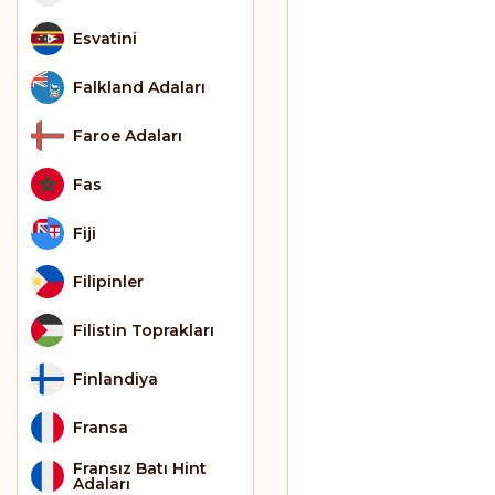
Esvatini
Falkland Adaları
Faroe Adaları
Fas
Fiji
Filipinler
Filistin Toprakları
Finlandiya
Fransa
Fransız Batı Hint
Adaları