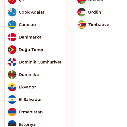
Cook Adaları
Ürdün
Curacao
Zimbabve
Danimarka
Doğu Timor
Dominik Cumhuriyeti
Dominika
Ekvador
El Salvador
Ermenistan
Estonya