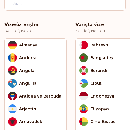
Vi̇zesi̇z eri̇şİm
Varişta vi̇ze
140 Gidiş Noktası
30 Gidiş Noktası
Almanya
Bahreyn
Andorra
Bangladeş
Angola
Burundi
Anguilla
Cibuti
Antigua ve Barbuda
Endonezya
Arjantin
Etiyopya
Arnavutluk
Gine-Bissau