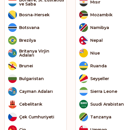
Mısır
ve Saba
Bosna-Hersek
Mozambik
Botsvana
Namibya
Brezilya
Nepal
Britanya Virjin
Niue
Adaları
Brunei
Ruanda
Bulgaristan
Seyşeller
Cayman Adaları
Sierra Leone
Cebelitarık
Suudi Arabistan
Çek Cumhuriyeti
Tanzanya
Çin
Umman