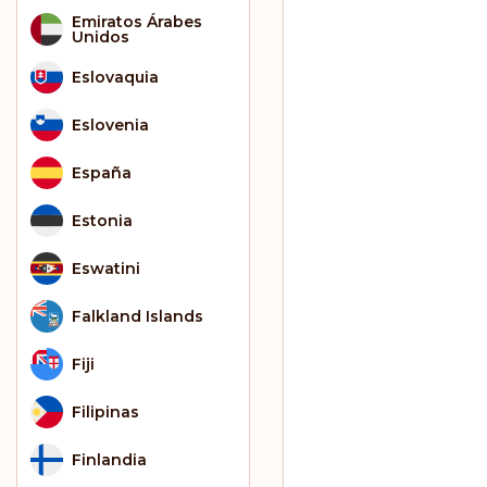
Emiratos Árabes
Unidos
Eslovaquia
Eslovenia
España
Estonia
Eswatini
Falkland Islands
Fiji
Filipinas
Finlandia