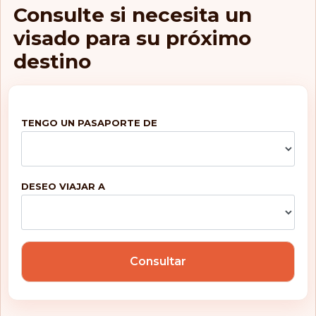
Islas Cook
Consulte si necesita un
visado para su próximo
Islas Feroe
destino
Islas Marshall
Islas Salomón
TENGO UN PASAPORTE DE
Islas Turcas y Caicos
Islas Vírgenes
Británicas
DESEO VIAJAR A
Italia
Japón
Kazajistán
Consultar
Kirguistán
Kiribati