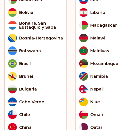
Bolivia
Líbano
Bonaire, San
Madagascar
Eustaquio y Saba
Bosnia-Herzegovina
Malawi
Botswana
Maldivas
Brasil
Mozambique
Brunei
Namibia
Bulgaria
Nepal
Cabo Verde
Niue
Chile
Omán
China
Qatar