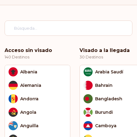
Acceso sin visado
Visado a la llegada
140 Destinos
30 Destinos
Albania
Arabia Saudí
Alemania
Bahrain
Andorra
Bangladesh
Angola
Burundi
Anguilla
Camboya