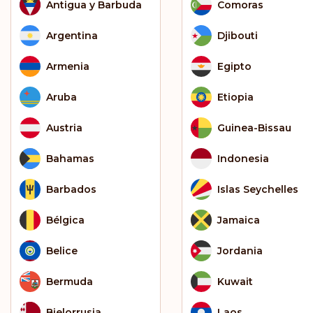
Antigua y Barbuda
Comoras
Argentina
Djibouti
Armenia
Egipto
Aruba
Etiopia
Austria
Guinea-Bissau
Bahamas
Indonesia
Barbados
Islas Seychelles
Bélgica
Jamaica
Belice
Jordania
Bermuda
Kuwait
Bielorrusia
Laos