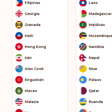
Filipinas
Laos
Georgia
Madagascar
Granada
Maldivas
Haití
Mozambiqu
Hong Kong
Namibia
Irán
Nepal
Islas Cook
Niue
Kirguistán
Palaos
Macao
Qatar
Malasia
Ruanda