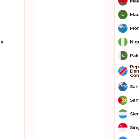
Mal
Mau
Mon
al
Nig
Pak
Rep
Dem
Co
San
San
Sie
Sin