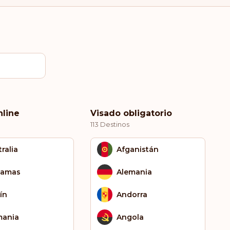
nline
Visado obligatorio
113 Destinos
ralia
Afganistán
hamas
Alemania
ín
Andorra
mania
Angola