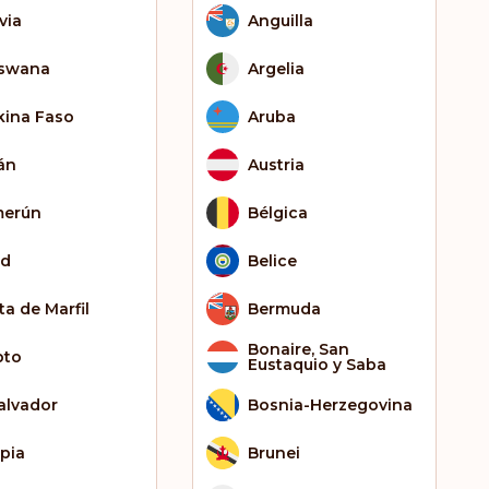
via
Anguilla
swana
Argelia
kina Faso
Aruba
án
Austria
erún
Bélgica
ad
Belice
ta de Marfil
Bermuda
Bonaire, San
pto
Eustaquio y Saba
Salvador
Bosnia-Herzegovina
opia
Brunei