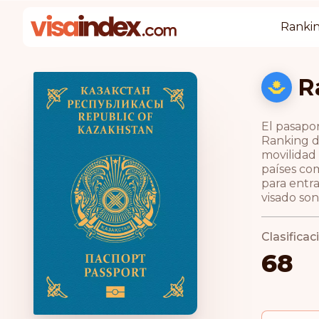
Rankin
R
El pasapo
Ranking d
movilidad 
países com
para entra
visado so
Clasifica
68