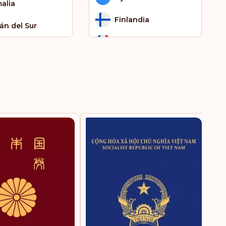
alia
Finlandia
án del Sur
Francia
inam
Gambia
go
Ghana
anda
Gibraltar
uatu
Grecia
Groenlandia
Guam
Guatemala
Guayana Francesa​​​​