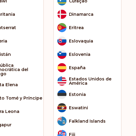
awi
Curaçao
ritania
Dinamarca
tserrat
Eritrea
eria
Eslovaquia
istán
Eslovenia
ública
España
ocrática del
ngo
Estados Unidos de
América
ta Elena
Estonia
to Tomé y Príncipe
Eswatini
rra Leona
Falkland Islands
gapur
Fiji