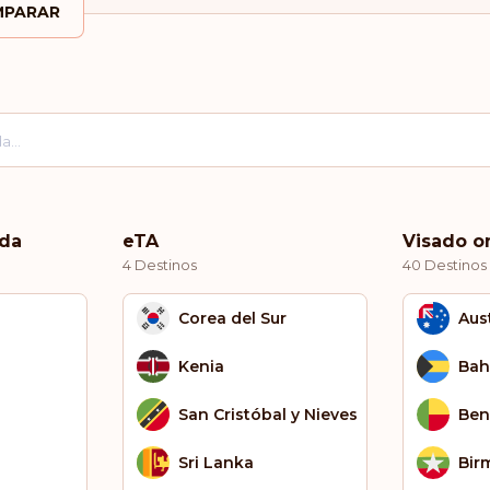
PARAR
ada
eTA
Visado o
4 Destinos
40 Destinos
Corea del Sur
Aust
Kenia
Ba
San Cristóbal y Nieves
Ben
Sri Lanka
Bir