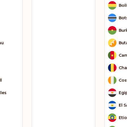
Boli
Bot
Bur
au
But
Cam
Ch
l
Cos
lles
Egi
El 
Eti