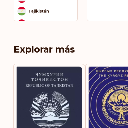
Tajikistán
Túnez
Turquía
Explorar más
Ucrania
Uzbekistán
Vietnam