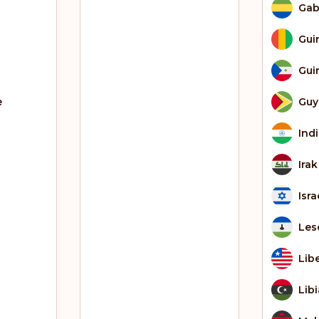
Ga
Gui
Gui
e
Guy
Ind
Irak
Isra
Les
Lib
Libi