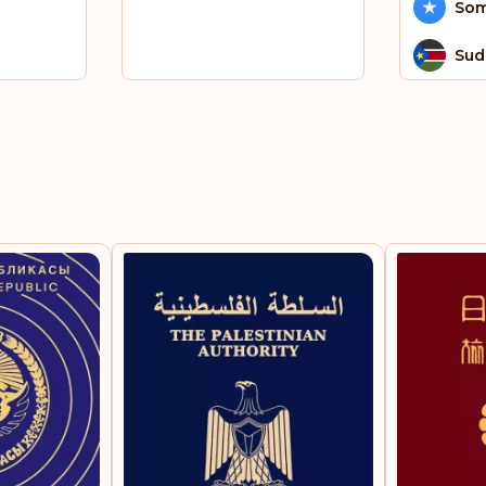
Som
Sud
Sur
To
Ug
Van