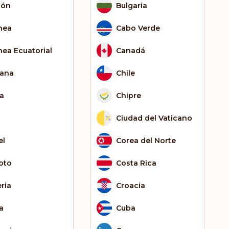
bón
Bulgaria
nea
Cabo Verde
nea Ecuatorial
Canadá
ana
Chile
ia
Chipre
Ciudad del Vaticano
el
Corea del Norte
oto
Costa Rica
eria
Croacia
a
Cuba