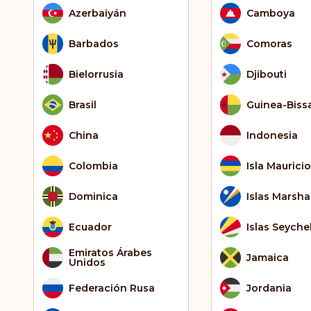
Azerbaiyán
Camboya
Barbados
Comoras
Bielorrusia
Djibouti
Brasil
Guinea-Biss
China
Indonesia
Colombia
Isla Mauricio
Dominica
Islas Marshal
Ecuador
Islas Seyche
Emiratos Árabes
Jamaica
Unidos
Federación Rusa
Jordania