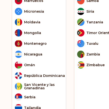
Marruecos
Samoa
Micronesia
Siria
Moldavia
Tanzania
Mongolia
Timor Orient
Montenegro
Tuvalu
Nicaragua
Zambia
Omán
Zimbabue
República Dominicana
San Vicente y las
Granadinas
Serbia
Tailandia