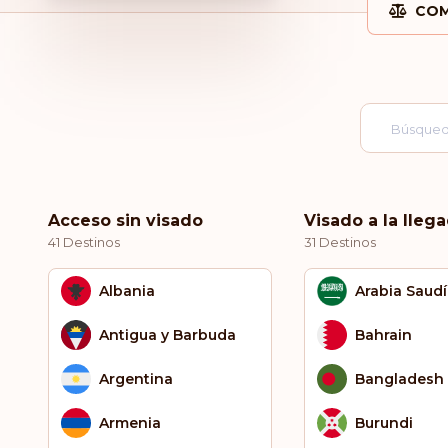
COM
Acceso sin visado
Visado a la lleg
41 Destinos
31 Destinos
Albania
Arabia Saudí
Antigua y Barbuda
Bahrain
Argentina
Bangladesh
Armenia
Burundi