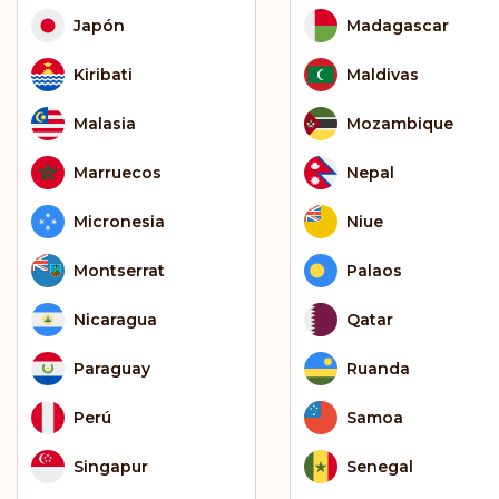
Japón
Madagascar
Kiribati
Maldivas
Malasia
Mozambique
Marruecos
Nepal
Micronesia
Niue
Montserrat
Palaos
Nicaragua
Qatar
Paraguay
Ruanda
Perú
Samoa
Singapur
Senegal