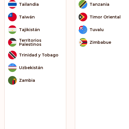
Tailandia
Tanzania
Taiwán
Timor Oriental
Tajikistán
Tuvalu
Territorios
Zimbabue
Palestinos
Trinidad y Tobago
Uzbekistán
Zambia