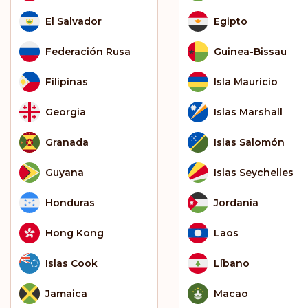
El Salvador
Egipto
Federación Rusa
Guinea-Bissau
Filipinas
Isla Mauricio
Georgia
Islas Marshall
Granada
Islas Salomón
Guyana
Islas Seychelles
Honduras
Jordania
Hong Kong
Laos
Islas Cook
Líbano
Jamaica
Macao