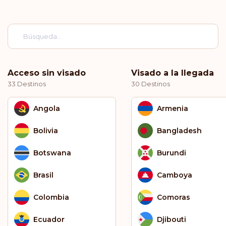
Acceso sin visado
Visado a la llegada
33 Destinos
30 Destinos
Angola
Armenia
Bolivia
Bangladesh
Botswana
Burundi
Brasil
Camboya
Colombia
Comoras
Ecuador
Djibouti