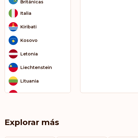
Británicas
Italia
Kiribati
Kosovo
Letonia
Liechtenstein
Lituania
Luxemburgo
Malasia
Explorar más
Malta
México