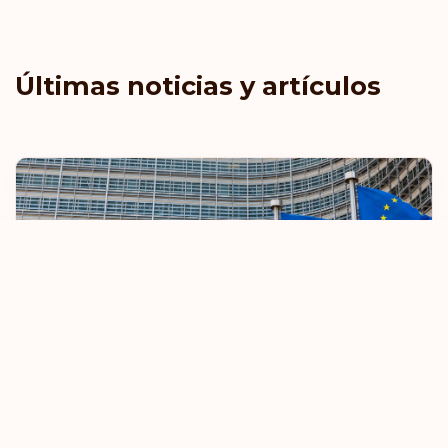
Santa Elena
Santa Lucía
Últimas noticias y artículos
Singapur
Suecia
Suiza
Territorios
Palestinos
Vanuatu
Wallis y Futuna
Zambia
La UE restringirá las normas de viaje sin
visado