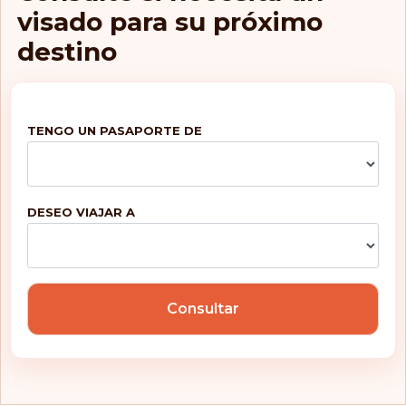
visado para su próximo
Polinesia Francesa
destino
Polonia
Portugal
TENGO UN PASAPORTE DE
Puerto Rico
República Checa
DESEO VIAJAR A
República
Dominicana
Rumanía
San Marino
Consultar
San Pedro y
Miquelón
San Vicente y las
Granadinas