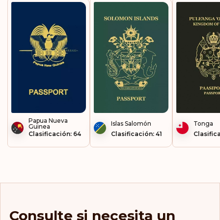
Moldavia
Mónaco
Montenegro
Montserrat
Noruega
Papua Nueva
Islas Salomón
Tonga
Nueva Caledonia
Guinea
Clasificación: 64
Clasificación: 41
Clasific
Países Bajos
Palaos
Panamá
Consulte si necesita un
Perú