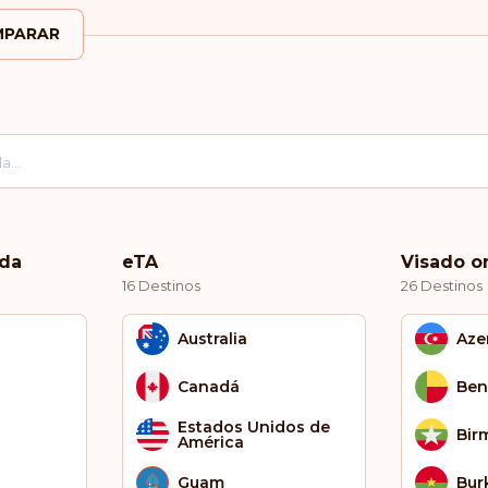
PARAR
ada
eTA
Visado o
16 Destinos
26 Destinos
Australia
Aze
Canadá
Ben
Estados Unidos de
Bir
América
Guam
Bur