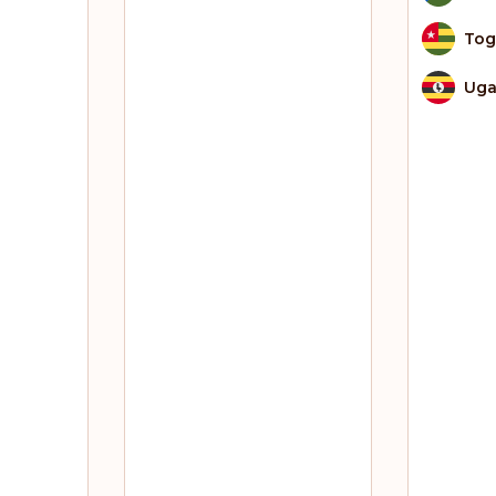
To
Ug