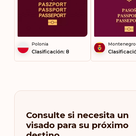
Fiji
Filipinas
Finlandia
Francia
Polonia
Montenegro
Clasificación: 8
Clasificaci
Gambia
Georgia
Gibraltar
Granada
Grecia
Consulte si necesita un
Groenlandia
visado para su próximo
destino
Guatemala