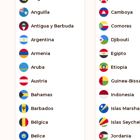
Anguilla
Camboya
Antigua y Barbuda
Comoras
Argentina
Djibouti
Armenia
Egipto
Aruba
Etiopia
Austria
Guinea-Biss
Bahamas
Indonesia
Barbados
Islas Marshal
Bélgica
Islas Seyche
Belice
Jordania