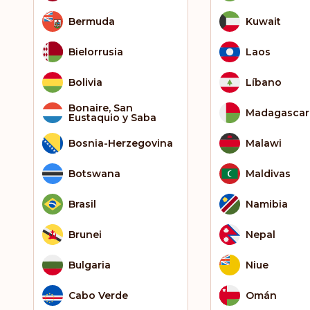
Bermuda
Kuwait
Bielorrusia
Laos
Bolivia
Líbano
Bonaire, San
Madagascar
Eustaquio y Saba
Bosnia-Herzegovina
Malawi
Botswana
Maldivas
Brasil
Namibia
Brunei
Nepal
Bulgaria
Niue
Cabo Verde
Omán