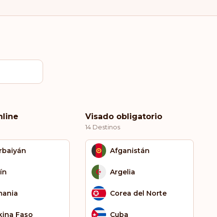
nline
Visado obligatorio
14 Destinos
rbaiyán
Afganistán
ín
Argelia
mania
Corea del Norte
kina Faso
Cuba