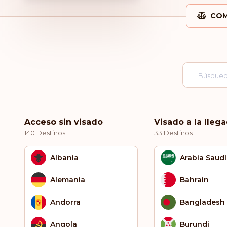
COM
Acceso sin visado
Visado a la lleg
140 Destinos
33 Destinos
Albania
Arabia Saudí
Alemania
Bahrain
Andorra
Bangladesh
Angola
Burundi