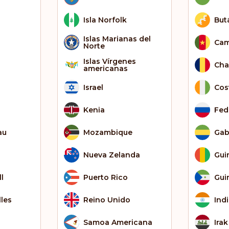
Isla Norfolk
But
Islas Marianas del
Cam
Norte
Islas Vírgenes
Ch
americanas
Israel
Cos
Kenia
Fed
au
Mozambique
Ga
Nueva Zelanda
Gui
l
Puerto Rico
Gui
lles
Reino Unido
Ind
Samoa Americana
Irak