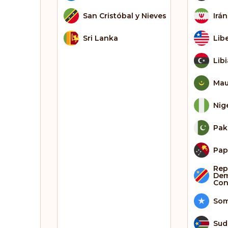
San Cristóbal y Nieves
Irán
Sri Lanka
Lib
Libi
Mau
Nig
Pak
Pap
Rep
Dem
Co
Som
Sud