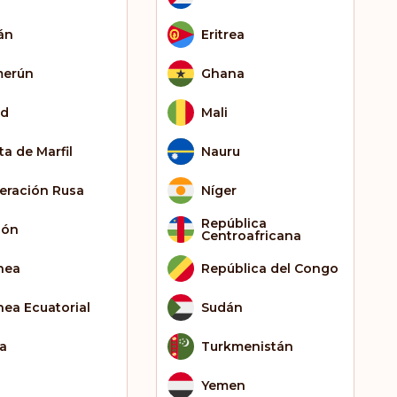
án
Eritrea
erún
Ghana
ad
Mali
ta de Marfil
Nauru
eración Rusa
Níger
República
bón
Centroafricana
nea
República del Congo
nea Ecuatorial
Sudán
ia
Turkmenistán
Yemen