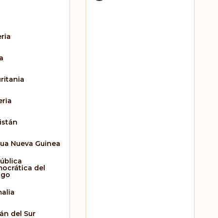
eria
a
ritania
eria
istán
ua Nueva Guinea
ública
ocrática del
ngo
alia
án del Sur