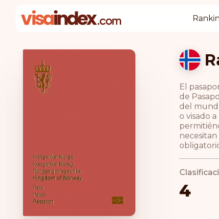
Rankin
R
El pasapo
de Pasapo
del mundo
o visado a
permitién
necesitan 
obligatorio
Clasifica
4