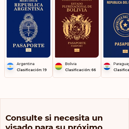
Micronesia
Moldavia
Mónaco
Montenegro
Noruega
Argentina
Bolivia
Paragua
Nueva Caledonia
Clasificación: 19
Clasificación: 66
Clasific
Países Bajos
Polinesia Francesa
Polonia
Consulte si necesita un
Portugal
visado para su próximo