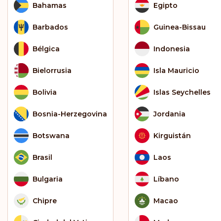
Bahamas
Egipto
Barbados
Guinea-Bissau
Bélgica
Indonesia
Bielorrusia
Isla Mauricio
Bolivia
Islas Seychelles
Bosnia-Herzegovina
Jordania
Botswana
Kirguistán
Brasil
Laos
Bulgaria
Líbano
Chipre
Macao