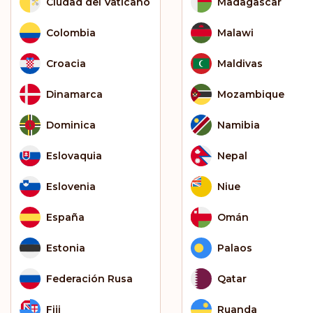
Ciudad del Vaticano
Madagascar
Colombia
Malawi
Croacia
Maldivas
Dinamarca
Mozambique
Dominica
Namibia
Eslovaquia
Nepal
Eslovenia
Niue
España
Omán
Estonia
Palaos
Federación Rusa
Qatar
Fiji
Ruanda