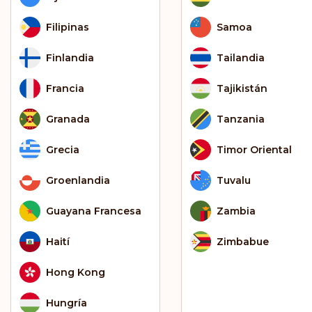
Filipinas
Samoa
Finlandia
Tailandia
Francia
Tajikistán
Granada
Tanzania
Grecia
Timor Oriental
Groenlandia
Tuvalu
Guayana Francesa​​​​
Zambia
Haití
Zimbabue
Hong Kong
Hungría