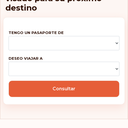
República Checa
destino
Rumanía
San Marino
TENGO UN PASAPORTE DE
San Pedro y
Miquelón
San Vicente y las
Granadinas
DESEO VIAJAR A
Serbia
Singapur
Consultar
Sudáfrica
Suecia
Suiza
Turquía