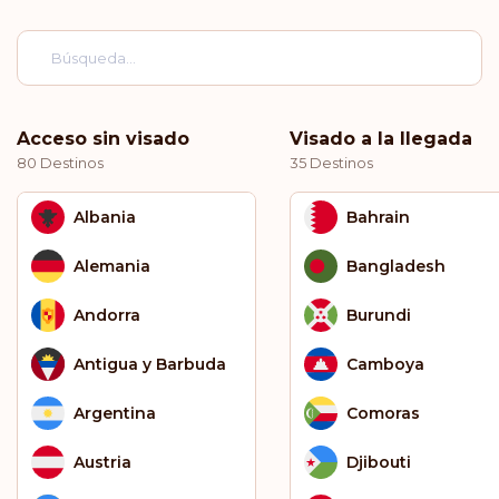
Acceso sin visado
Visado a la llegada
80 Destinos
35 Destinos
Albania
Bahrain
Alemania
Bangladesh
Andorra
Burundi
Antigua y Barbuda
Camboya
Argentina
Comoras
Austria
Djibouti