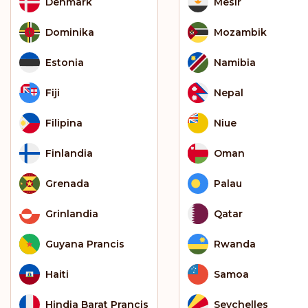
Denmark
Mesir
Dominika
Mozambik
Estonia
Namibia
Fiji
Nepal
Filipina
Niue
Finlandia
Oman
Grenada
Palau
Grinlandia
Qatar
Guyana Prancis
Rwanda
Haiti
Samoa
Hindia Barat Prancis
Seychelles