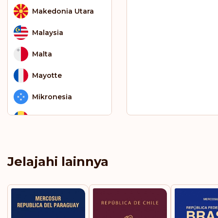
Makedonia Utara
Malaysia
Malta
Mayotte
Mikronesia
Moldova
Monako
Jelajahi lainnya
Montenegro
Norwegia
Polandia