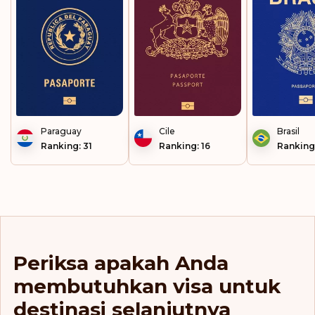
Polinesia Prancis
Portugal
Prancis
Republik Cheska
Paraguay
Cile
Brasil
Reunion
Ranking: 31
Ranking: 16
Ranking:
Rumania
Rusia
San Marino
Periksa apakah Anda
Serbia
membutuhkan visa untuk
Singapura
destinasi selanjutnya