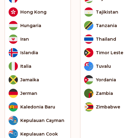
Hong Kong
Tajikistan
Hungaria
Tanzania
Iran
Thailand
Islandia
Timor Leste
Italia
Tuvalu
Jamaika
Yordania
Jerman
Zambia
Kaledonia Baru
Zimbabwe
Kepulauan Cayman
Kepulauan Cook