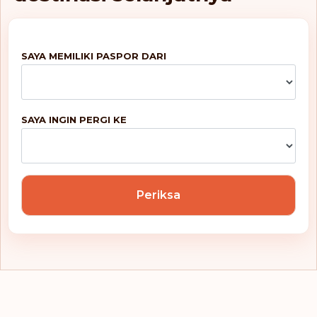
Siprus
Slovakia
SAYA MEMILIKI PASPOR DARI
Slovenia
Spanyol
SAYA INGIN PERGI KE
St. Pierre dan
Miquelon
St. Vincent dan
Grenadines
Swedia
Periksa
Swiss
Turki
Uruguay
Vatikan