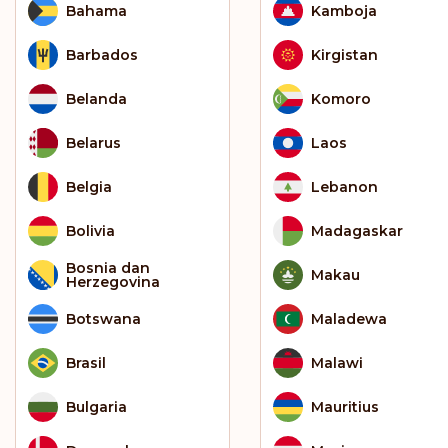
Bahama
Kamboja
Barbados
Kirgistan
Belanda
Komoro
Belarus
Laos
Belgia
Lebanon
Bolivia
Madagaskar
Bosnia dan
Makau
Herzegovina
Botswana
Maladewa
Brasil
Malawi
Bulgaria
Mauritius