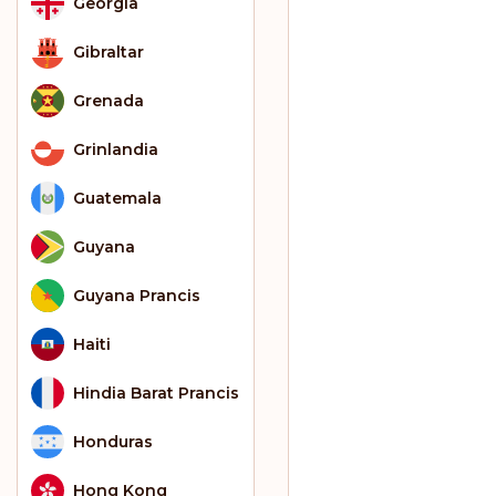
Georgia
Gibraltar
Grenada
Grinlandia
Guatemala
Guyana
Guyana Prancis
Haiti
Hindia Barat Prancis
Honduras
Hong Kong