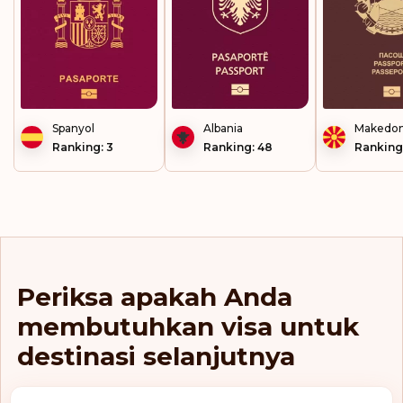
Kepulauan Faeroe
Kepulauan Falkland
Kepulauan Marshall
Spanyol
Albania
Makedon
Kepulauan Solomon
Ranking: 3
Ranking: 48
Ranking
Kepulauan Turks dan
Caicos
Kepulauan Virgin
Inggris
Kirgistan
Periksa apakah Anda
Kiribati
membutuhkan visa untuk
Kolombia
destinasi selanjutnya
Korea Selatan