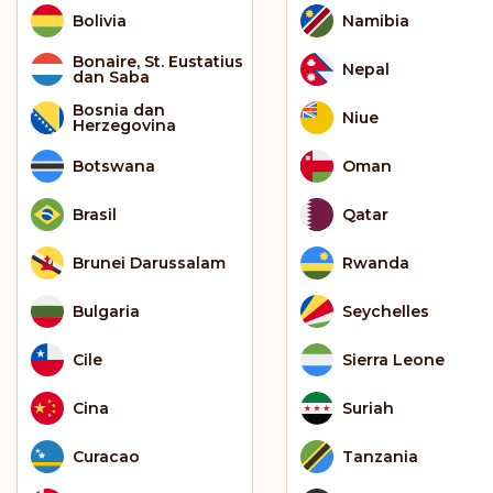
Bolivia
Namibia
Bonaire, St. Eustatius
Nepal
dan Saba
Bosnia dan
Niue
Herzegovina
Botswana
Oman
Brasil
Qatar
Brunei Darussalam
Rwanda
Bulgaria
Seychelles
Cile
Sierra Leone
Cina
Suriah
Curacao
Tanzania