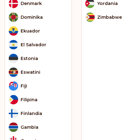
Denmark
Yordania
Dominika
Zimbabwe
Ekuador
El Salvador
Estonia
Eswatini
Fiji
Filipina
Finlandia
Gambia