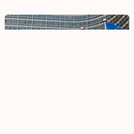
Malaysia
Malta
Maroko
Mauritius
Mayotte
Meksiko
Mikronesia
Uni Eropa Berupaya Memperketat Aturan
Perjalanan Bebas Visa
Moldova
8 Oktober 2025
Pelajari Selengkapnya
Monako
Mongolia