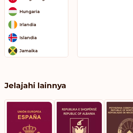
Hungaria
Irlandia
Islandia
Jamaika
Jepang
Jerman
Jelajahi lainnya
Kaledonia Baru
Kazakstan
Kepulauan Cayman
Kepulauan Cook