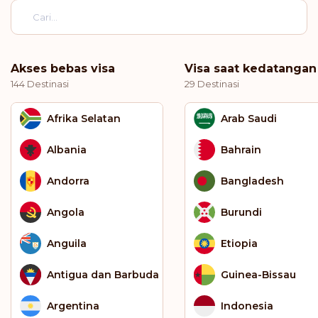
Akses bebas visa
Visa saat kedatangan
144 Destinasi
29 Destinasi
Afrika Selatan
Arab Saudi
Albania
Bahrain
Andorra
Bangladesh
Angola
Burundi
Anguila
Etiopia
Antigua dan Barbuda
Guinea-Bissau
Argentina
Indonesia