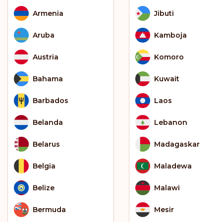
Armenia
Jibuti
Aruba
Kamboja
Austria
Komoro
Bahama
Kuwait
Barbados
Laos
Belanda
Lebanon
Belarus
Madagaskar
Belgia
Maladewa
Belize
Malawi
Bermuda
Mesir