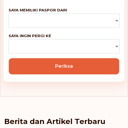
Kosovo
SAYA MEMILIKI PASPOR DARI
Kosta Rika
Kroasia
SAYA INGIN PERGI KE
Latvia
Lesotho
Periksa
Liechtenstein
Lituania
Luksemburg
Makau
Berita dan Artikel Terbaru
Makedonia Utara