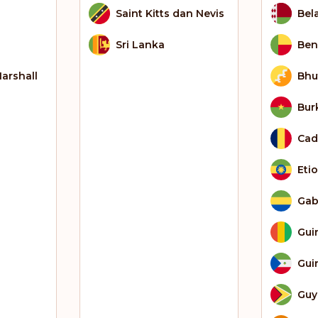
Saint Kitts dan Nevis
Bel
Sri Lanka
Ben
arshall
Bhu
Bur
Cad
Eti
Ga
Gui
Gui
Guy