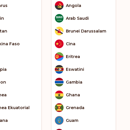
arus
Angola
in
Arab Saudi
tan
Brunei Darussalam
kina Faso
Cina
Eritrea
opia
Eswatini
bon
Gambia
nea
Ghana
nea Ekuatorial
Grenada
ana
Guam