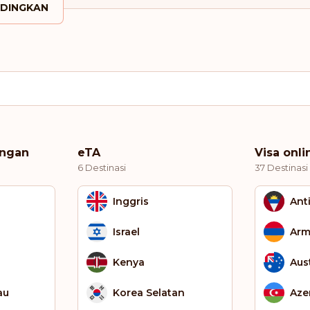
DINGKAN
angan
eTA
Visa onli
6 Destinasi
37 Destinasi
Inggris
Ant
Israel
Arm
Kenya
Aust
au
Korea Selatan
Aze