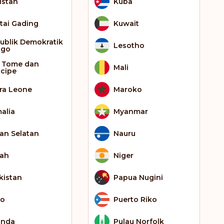
istan
Kuba
tai Gading
Kuwait
ublik Demokratik
Lesotho
ngo
 Tome dan
Mali
ncipe
rra Leone
Maroko
alia
Myanmar
an Selatan
Nauru
iah
Niger
ikistan
Papua Nugini
go
Puerto Riko
anda
Pulau Norfolk