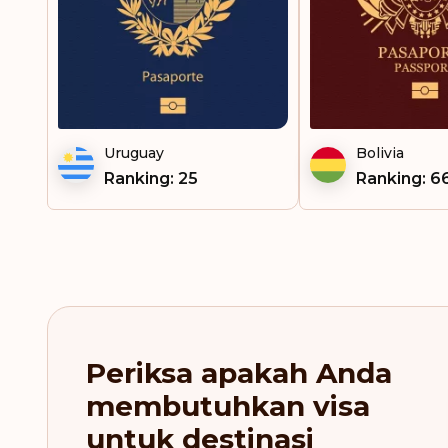
Kaledonia Baru
Kepulauan Cook
Kepulauan Faeroe
Uruguay
Bolivia
Kepulauan Virgin
Inggris
Ranking: 25
Ranking: 6
Kiribati
Kolombia
Kosovo
Kosta Rika
Periksa apakah Anda
Kroasia
membutuhkan visa
Latvia
untuk destinasi