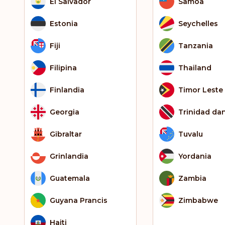
El Salvador
Samoa
Estonia
Seychelles
Fiji
Tanzania
Filipina
Thailand
Finlandia
Timor Leste
Georgia
Trinidad da
Gibraltar
Tuvalu
Grinlandia
Yordania
Guatemala
Zambia
Guyana Prancis
Zimbabwe
Haiti