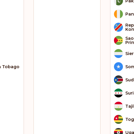
Pak
Pan
Rep
Ko
Sao
Pri
Sie
n Tobago
Som
Sud
Sur
Taj
To
Ug