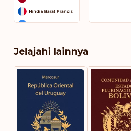
Hindia Barat Prancis
Honduras
Hong Kong
Jelajahi lainnya
Hungaria
Irlandia
Islandia
Italia
Jamaika
Jepang
Jerman