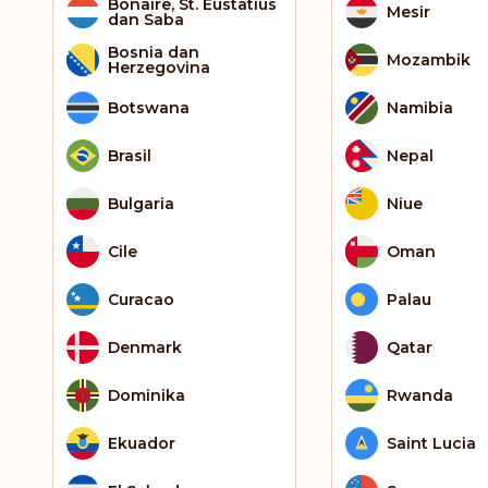
Bonaire, St. Eustatius
Mesir
dan Saba
Bosnia dan
Mozambik
Herzegovina
Botswana
Namibia
Brasil
Nepal
Bulgaria
Niue
Cile
Oman
Curacao
Palau
Denmark
Qatar
Dominika
Rwanda
Ekuador
Saint Lucia