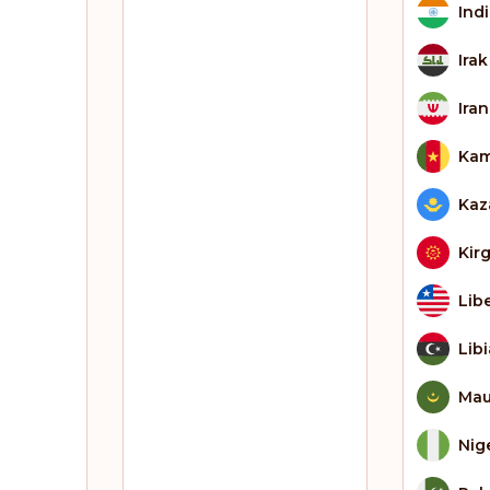
Ind
Irak
Iran
Kam
Kaz
Kir
Lib
Libi
Mau
Nig