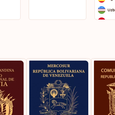
Uzb
Vie