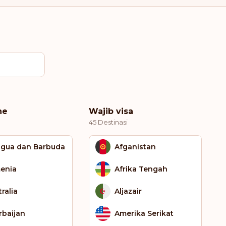
ne
Wajib visa
45 Destinasi
igua dan Barbuda
Afganistan
enia
Afrika Tengah
ralia
Aljazair
rbaijan
Amerika Serikat