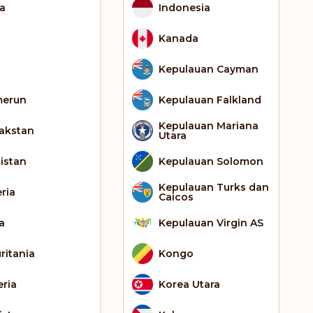
ia
Indonesia
Kanada
Kepulauan Cayman
erun
Kepulauan Falkland
Kepulauan Mariana
akstan
Utara
gistan
Kepulauan Solomon
Kepulauan Turks dan
eria
Caicos
a
Kepulauan Virgin AS
ritania
Kongo
eria
Korea Utara