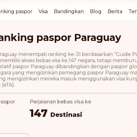
nking paspor
Visa
Bandingkan
Blog
Berita
Ten
anking paspor Paraguay
raguay menempati ranking ke-31 berdasarkan “Guide P
memiliki akses bebas visa ke 147 negara, tetapi membu
elatif paspor Paraguay dibandingkan dengan paspor gl
gara yang mengizinkan pemegang paspor Paraguay masu
ng mengizinkan mereka masuk menggunakan visa kunjun
 (eTA).
Paspor
Perjalanan bebas visa ke
147
Destinasi