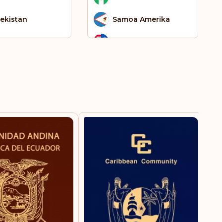
ekistan
Samoa Amerika
tnam
Selandia Baru
Senegal
Sudan
Tanjung Verde
Tonga
Tunisia
Turkimenistan
Vanuatu
Yaman