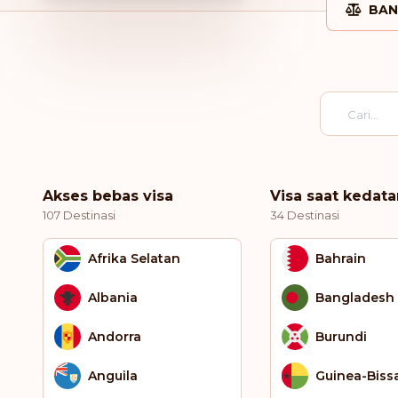
BAN
Akses bebas visa
Visa saat kedat
107 Destinasi
34 Destinasi
Afrika Selatan
Bahrain
Albania
Bangladesh
Andorra
Burundi
Anguila
Guinea-Biss