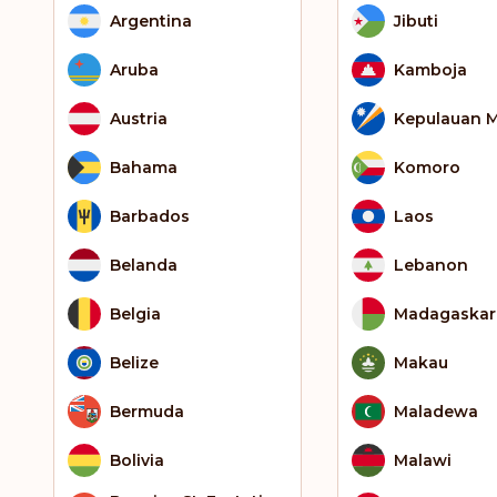
Argentina
Jibuti
Aruba
Kamboja
Austria
Kepulauan M
Bahama
Komoro
Barbados
Laos
Belanda
Lebanon
Belgia
Madagaskar
Belize
Makau
Bermuda
Maladewa
Bolivia
Malawi