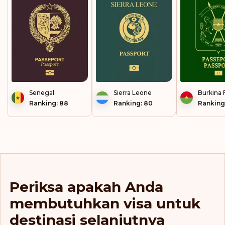
Senegal
Sierra Leone
Burkina 
Ranking: 88
Ranking: 80
Ranking
Periksa apakah Anda
membutuhkan visa untuk
destinasi selanjutnya