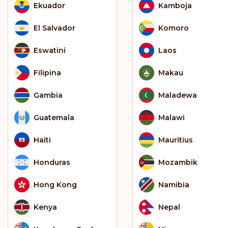
Ekuador
Kamboja
El Salvador
Komoro
Eswatini
Laos
Filipina
Makau
Gambia
Maladewa
Guatemala
Malawi
Haiti
Mauritius
Honduras
Mozambik
Hong Kong
Namibia
Kenya
Nepal