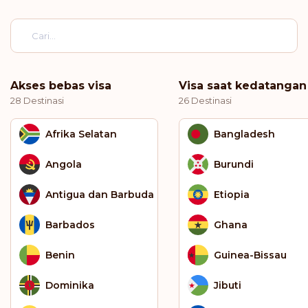
Akses bebas visa
Visa saat kedatangan
28 Destinasi
26 Destinasi
Afrika Selatan
Bangladesh
Angola
Burundi
Antigua dan Barbuda
Etiopia
Barbados
Ghana
Benin
Guinea-Bissau
Dominika
Jibuti