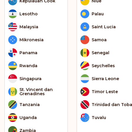
Kepulauan Cook
Niue
Lesotho
Palau
Malaysia
Saint Lucia
Mikronesia
Samoa
Panama
Senegal
Rwanda
Seychelles
Singapura
Sierra Leone
St. Vincent dan
Timor Leste
Grenadines
Tanzania
Trinidad dan Tob
Uganda
Tuvalu
Zambia