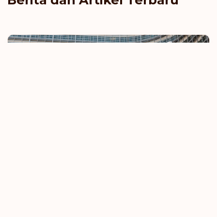
Uni Eropa Berupaya Memperketat Aturan
Perjalanan Bebas Visa
8 Oktober 2025
Pelajari Selengkapnya