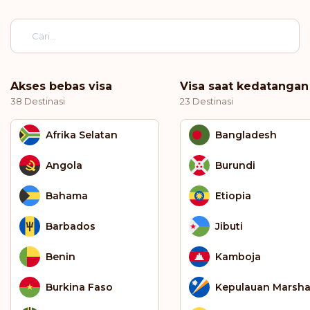
Akses bebas visa
Visa saat kedatangan
38 Destinasi
23 Destinasi
Afrika Selatan
Bangladesh
Angola
Burundi
Bahama
Etiopia
Barbados
Jibuti
Benin
Kamboja
Burkina Faso
Kepulauan Marsha