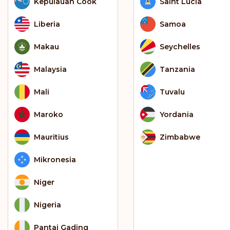
Kepulauan Cook
Saint Lucia
Liberia
Samoa
Makau
Seychelles
Malaysia
Tanzania
Mali
Tuvalu
Maroko
Yordania
Mauritius
Zimbabwe
Mikronesia
Niger
Nigeria
Pantai Gading