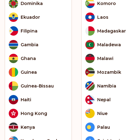
Dominika
Komoro
Ekuador
Laos
Filipina
Madagaskar
Gambia
Maladewa
Ghana
Malawi
Guinea
Mozambik
Guinea-Bissau
Namibia
Haiti
Nepal
Hong Kong
Niue
Kenya
Palau