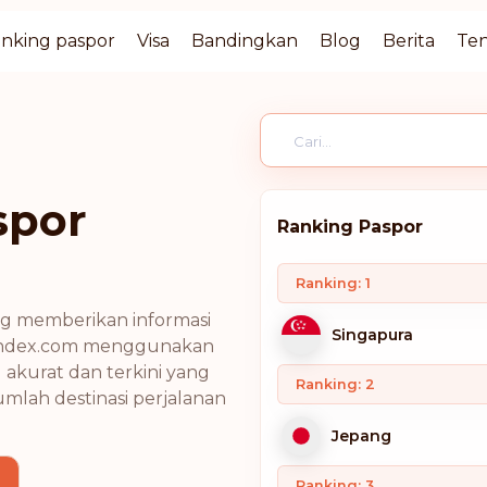
nking paspor
Visa
Bandingkan
Blog
Berita
Ten
spor
Ranking Paspor
Ranking: 1
ng memberikan informasi
Singapura
isaindex.com menggunakan
 akurat dan terkini yang
Ranking: 2
mlah destinasi perjalanan
Jepang
Ranking: 3