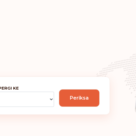
Yunani
Irlandia
Malta
Portugal
Inggris
PERGI KE
Ranking: 6
Periksa
Hungaria
Ranking: 7
Kanada