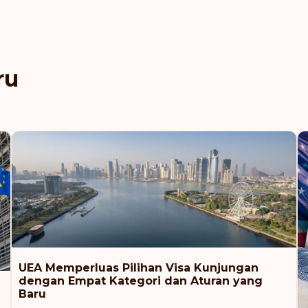
Ranking: 8
Republik Cheska
ru
Polandia
Slovakia
Slovenia
Uni Emirat Arab
Ranking: 9
UEA Memperluas Pilihan Visa Kunjungan
Estonia
dengan Empat Kategori dan Aturan yang
Baru