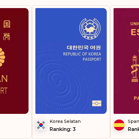
Belanda
Norwegia
Swedia
Swiss
Ranking: 5
Austria
Denmark
Korea Selatan
Span
Prancis
Ranking: 3
Rank