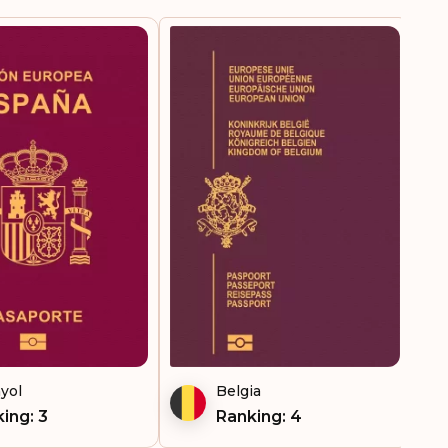
Destinasi:
188
yol
Belgia
ing: 3
Ranking: 4