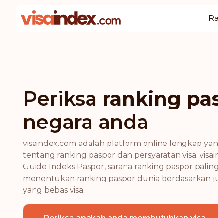
Ra
Periksa
ranking pa
negara anda
visaindex.com adalah platform online lengkap ya
tentang ranking paspor dan persyaratan visa. v
Guide Indeks Paspor, sarana ranking paspor paling
menentukan ranking paspor dunia berdasarkan ju
yang bebas visa.
Periksa apakah anda membutuhkan visa