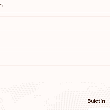
’?
Amerika Serikat
Ranking: 11
Monako
Ranking: 12
Rumania
Ranking: 13
Bulgaria
Ranking: 14
Buletin
Hong Kong