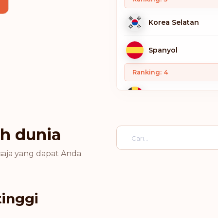
Korea Selatan
Spanyol
Ranking: 4
Belgia
Finlandia
uh dunia
Jerman
saja yang dapat Anda
Italia
tinggi
Luksemburg