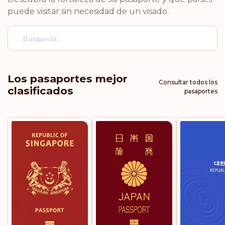
Alemania
puede visitar sin necesidad de un visado.
Italia
Luxemburgo
Los pasaportes mejor
Consultar todos los
clasificados
Países Bajos
pasaportes
Noruega
Suecia
Suiza
Clasificación: 5
Destinos:
188
Austria