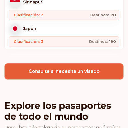
Singapur
Clasificación: 2
Destinos:
191
Japón
Clasificación: 3
Destinos:
190
Corea del Sur
Consulte si necesita un visado
España
Clasificación: 4
Destinos:
189
Bélgica
Explore los pasaportes
de todo el mundo
Finlandia
Descubra la fortaleza de su pasaporte y qué países