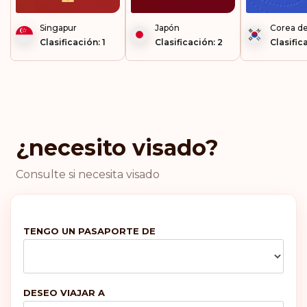
Singapur
Japón
Corea de
Dinamarca
Clasificación: 1
Clasificación: 2
Clasific
Francia
Grecia
¿necesito visado?
Irlanda
Consulte si necesita visado
Malta
Portugal
TENGO UN PASAPORTE DE
Reino Unido
DESEO VIAJAR A
Clasificación: 6
Destinos:
187