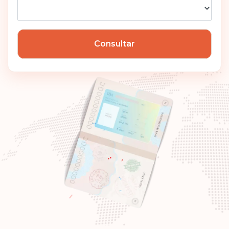
Hungría
Consultar
Clasificación: 7
Destinos:
186
Canadá
Clasificación: 8
Destinos:
185
República Checa
Polonia
Eslovaquia
Eslovenia