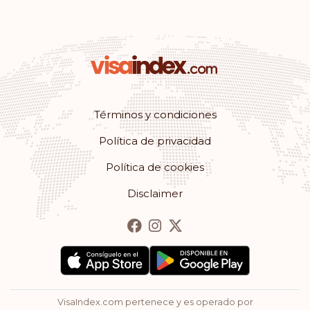
Clasificación: 18
Destinos:
171
Brasil
Clasificación: 19
Destinos:
170
Argentina
Términos y condiciones
Clasificación: 20
Destinos:
169
Política de privacidad
San Marino
Política de cookies
Disclaimer
Clasificación: 21
Destinos:
166
Israel
Clasificación: 22
Destinos:
165
Brunei
VisaIndex.com pertenece y es operado por