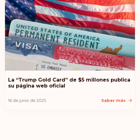
Bulgaria
Clasificación: 14
Destinos:
177
Hong Kong
Clasificación: 15
Destinos:
175
Chipre
La “Trump Gold Card” de $5 millones publica
Clasificación: 16
Destinos:
174
su página web oficial
Chile
16 de junio de 2025
Saber más
Clasificación: 17
Destinos:
172
Andorra