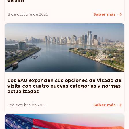
visado
Croacia
8 de octubre de 2025
Saber más
Islandia
Lituania
Estados Unidos de América
Clasificación: 11
Destinos:
180
Los EAU expanden sus opciones de visado de
Mónaco
visita con cuatro nuevas categorías y normas
actualizadas
Clasificación: 12
Destinos:
179
1 de octubre de 2025
Saber más
Rumanía
Clasificación: 13
Destinos:
178