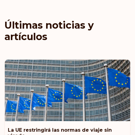
Emiratos Árabes Unidos
Clasificación: 9
Destinos:
184
Últimas noticias y
Estonia
artículos
Letonia
Liechtenstein
Malasia
Nueva Zelanda
Clasificación: 10
Destinos:
183
Australia
La UE restringirá las normas de viaje sin