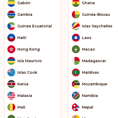
Gabón
Ghana
Gambia
Guinea-Bissau
Guinea Ecuatorial
Islas Seychelles
Haití
Laos
Hong Kong
Macao
Isla Mauricio
Madagascar
Islas Cook
Maldivas
Kenia
Mozambique
Malasia
Namibia
Mali
Nepal