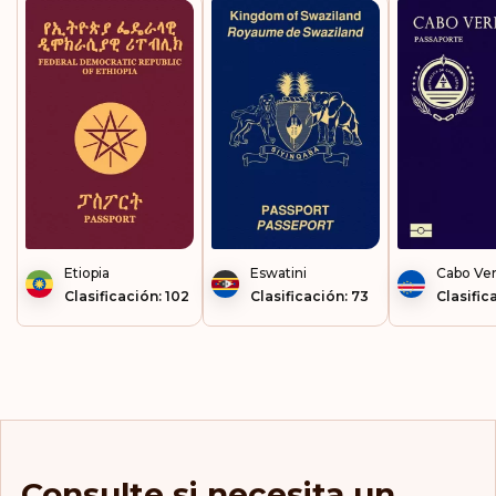
Etiopia
Eswatini
Cabo Ve
Clasificación: 102
Clasificación: 73
Clasific
Consulte si necesita un