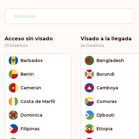
Acceso sin visado
Visado a la llegada
25 Destinos
24 Destinos
Barbados
Bangladesh
Benín
Burundi
Camerún
Camboya
Costa de Marfil
Comoras
Dominica
Djibouti
Filipinas
Etiopia