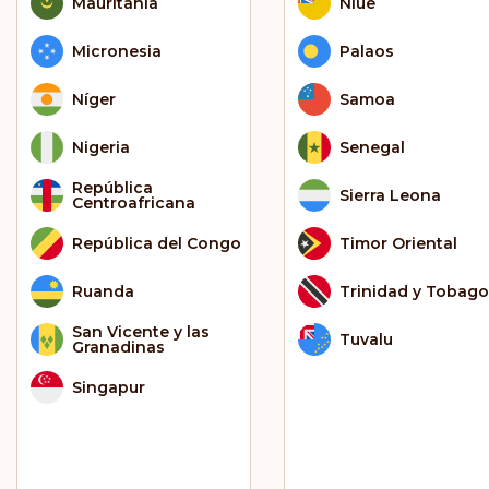
Mauritania
Niue
Micronesia
Palaos
Níger
Samoa
Nigeria
Senegal
República
Sierra Leona
Centroafricana
República del Congo
Timor Oriental
Ruanda
Trinidad y Tobago
San Vicente y las
Tuvalu
Granadinas
Singapur