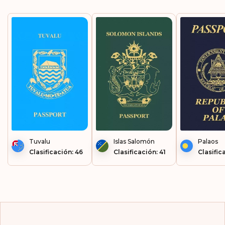
Honduras
Hong Kong
Hungría
Indias Occidentales
Francesas
Irlanda
Isla Mauricio
Isla Norfolk
Tuvalu
Islas Salomón
Palaos
Clasificación: 46
Clasificación: 41
Clasific
Isla Reunión
Islandia
Islas Caimán