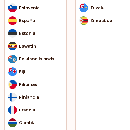
Eslovenia
Tuvalu
España
Zimbabue
Estonia
Eswatini
Falkland Islands
Fiji
Filipinas
Finlandia
Francia
Gambia