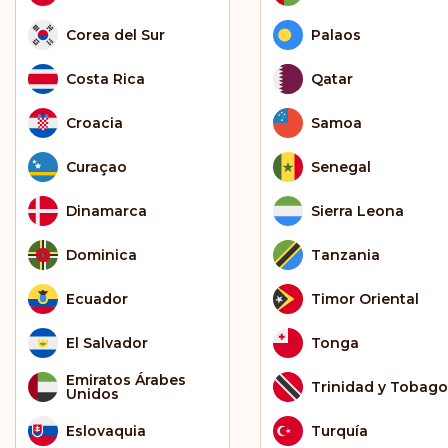
Corea del Sur
Palaos
Costa Rica
Qatar
Croacia
Samoa
Curaçao
Senegal
Dinamarca
Sierra Leona
Dominica
Tanzania
Ecuador
Timor Oriental
El Salvador
Tonga
Emiratos Árabes
Trinidad y Tobago
Unidos
Eslovaquia
Turquía