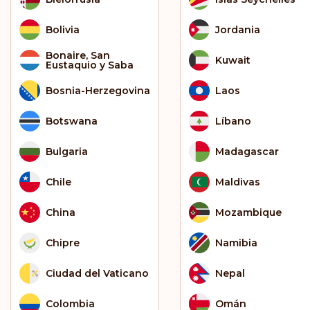
Bolivia
Jordania
Bonaire, San
Kuwait
Eustaquio y Saba
Bosnia-Herzegovina
Laos
Botswana
Líbano
Bulgaria
Madagascar
Chile
Maldivas
China
Mozambique
Chipre
Namibia
Ciudad del Vaticano
Nepal
Colombia
Omán