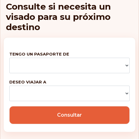
Islas Cook
Consulte si necesita un
visado para su próximo
Islas Feroe
destino
Islas Marianas del
Norte
Islas Turcas y Caicos
Islas Vírgenes
TENGO UN PASAPORTE DE
Británicas
Italia
DESEO VIAJAR A
Jamaica
Japón
Kazajistán
Consultar
Kirguistán
Kiribati