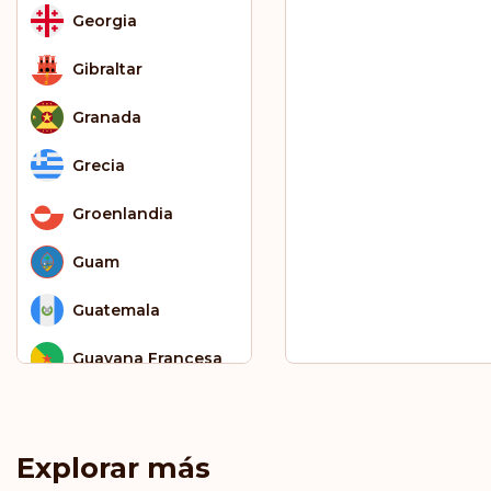
Georgia
Gibraltar
Granada
Grecia
Groenlandia
Guam
Guatemala
Guayana Francesa​​​​
Guyana
Haití
Explorar más