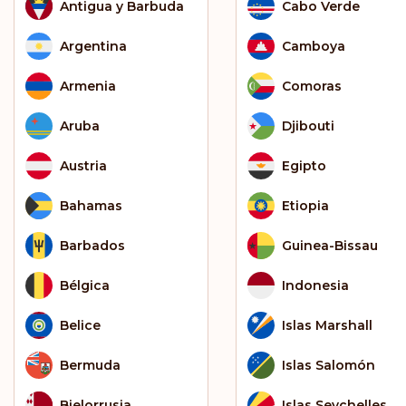
Antigua y Barbuda
Cabo Verde
Argentina
Camboya
Armenia
Comoras
Aruba
Djibouti
Austria
Egipto
Bahamas
Etiopia
Barbados
Guinea-Bissau
Bélgica
Indonesia
Belice
Islas Marshall
Bermuda
Islas Salomón
Bielorrusia
Islas Seychelles