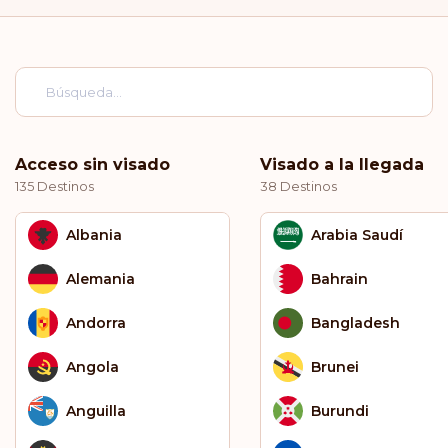
Acceso sin visado
Visado a la llegada
135 Destinos
38 Destinos
Albania
Arabia Saudí
Alemania
Bahrain
Andorra
Bangladesh
Angola
Brunei
Anguilla
Burundi