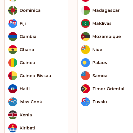
Dominica
Madagascar
Fiji
Maldivas
Gambia
Mozambique
Ghana
Niue
Guinea
Palaos
Guinea-Bissau
Samoa
Haití
Timor Oriental
Islas Cook
Tuvalu
Kenia
Kiribati