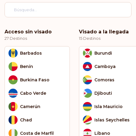
Acceso sin visado
Visado a la llegada
27 Destinos
15 Destinos
Barbados
Burundi
Benín
Camboya
Burkina Faso
Comoras
Cabo Verde
Djibouti
Camerún
Isla Mauricio
Chad
Islas Seychelles
Costa de Marfil
Líbano