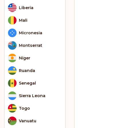
Liberia
Mali
Micronesia
Montserrat
Níger
Ruanda
Senegal
Sierra Leona
Togo
Vanuatu