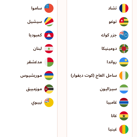
تشاد
ساموا
توغو
سيشيل
جزر كوك
كمبوديا
دومينيكا
لبنان
رواندا
مدغشقر
ساحل العاج (كوت ديفوار)
موريشيوس
سيراليون
موزمبيق
غامبيا
نييوي
غانا
غينيا