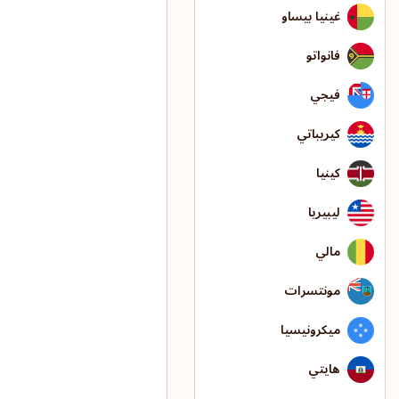
غينيا بيساو
فانواتو
فيجي
كيريباتي
كينيا
ليبيريا
مالي
مونتسرات
ميكرونيسيا
هايتي