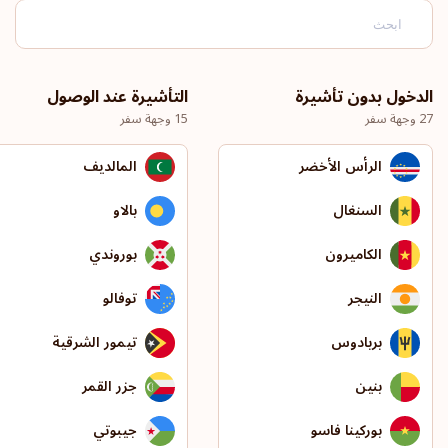
الدخول بدون تأشيرة
التأشيرة عند الوصول
27 وجهة سفر
15 وجهة سفر
الرأس الأخضر
المالديف
السنغال
بالاو
الكاميرون
بوروندي
النيجر
توفالو
بربادوس
تيمور الشرقية
بنين
جزر القمر
بوركينا فاسو
جيبوتي