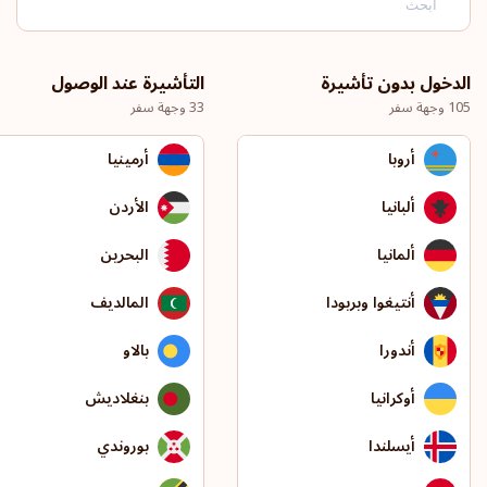
الدخول بدون تأشيرة
التأشيرة عند الوصول
105 وجهة سفر
33 وجهة سفر
أروبا
أرمينيا
ألبانيا
الأردن
ألمانيا
البحرين
أنتيغوا وبربودا
المالديف
أندورا
بالاو
أوكرانيا
بنغلاديش
أيسلندا
بوروندي