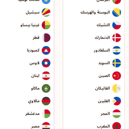
البوسنة والهرسك
سيشيل
التشيك
غينيا بيساو
الدنمارك
قطر
السلفادور
كمبوديا
السويد
لاوس
الصين
لبنان
الفاتيكان
ماكاو
الفلبين
مالاوي
المجر
مدغشقر
المغرب
مصر