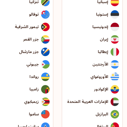
إسبانيا
تنزانيا
إستونيا
توفالو
إندونيسيا
تيمور الشرقية
إيران
جزر القمر
إيطاليا
جزر مارشال
الأرجنتين
جيبوتي
الأوروغواي
رواندا
الإكوادور
زامبيا
الإمارات العربية المتحدة
زيمبابوي
البرازيل
ساموا
البرتغال
سانت لوسيا