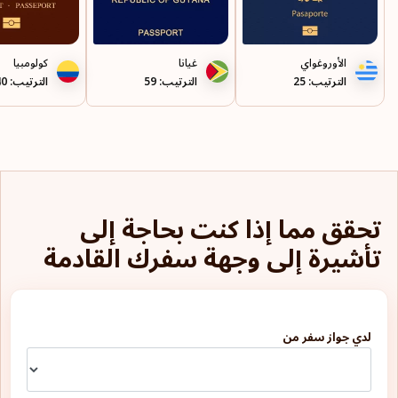
دومينيكا
روسيا
الأوروغواي
غيانا
كولومبيا
الترتيب: 25
الترتيب: 59
الترتيب: 40
روسيا البيضاء
رومانيا
سان مارينو
سانت بيير وميكلون
تحقق مما إذا كنت بحاجة إلى
سانت فنسنت والغرينادين
تأشيرة إلى وجهة سفرك القادمة
سلوفاكيا
سلوفينيا
لدي جواز سفر من
سنغافورة