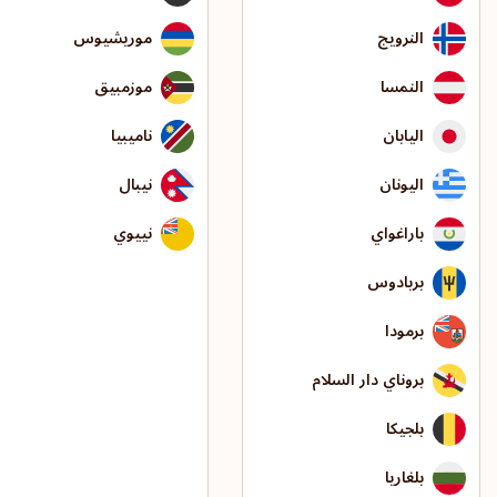
النرويج
موريشيوس
النمسا
موزمبيق
اليابان
ناميبيا
اليونان
نيبال
باراغواي
نييوي
بربادوس
برمودا
بروناي دار السلام
بلجيكا
بلغاريا