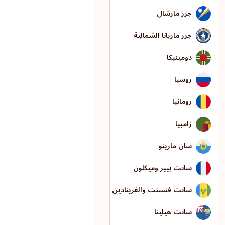
جزر مارشال
جزر ماريانا الشمالية
دومينيكا
روسيا
رومانيا
زامبيا
سان مارينو
سانت بيير وميكلون
سانت فنسنت والغرينادين
سانت هيلينا