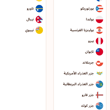
بورتوريكو
ناورو
بولندا
نيبال
بولينزيا الفرنسية
نييوي
بيرو
تايوان
جرينلاند
جزر العذراء الأمريكية
جزر العذراء البريطانية
جزر فارو
جزر كوك