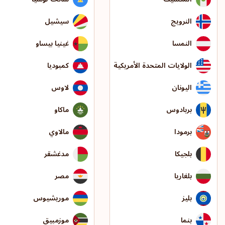
النرويج
سيشيل
النمسا
غينيا بيساو
الولايات المتحدة الأمريكية
كمبوديا
اليونان
لاوس
بربادوس
ماكاو
برمودا
مالاوي
بلجيكا
مدغشقر
بلغاريا
مصر
بليز
موريشيوس
بنما
موزمبيق