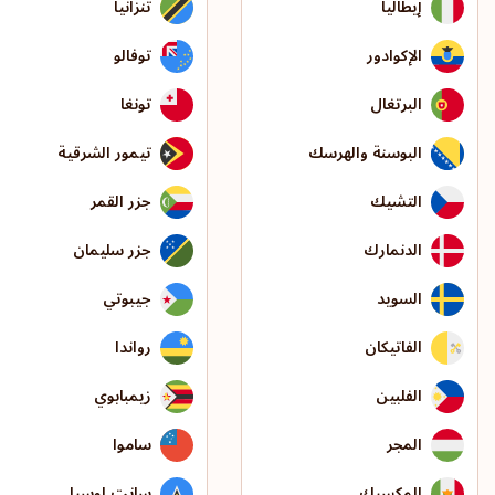
إيطاليا
تنزانيا
الإكوادور
توفالو
البرتغال
تونغا
البوسنة والهرسك
تيمور الشرقية
التشيك
جزر القمر
الدنمارك
جزر سليمان
السويد
جيبوتي
الفاتيكان
رواندا
الفلبين
زيمبابوي
المجر
ساموا
المكسيك
سانت لوسيا