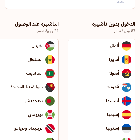
الدخول بدون تأشيرة
التأشيرة عند الوصول
83 وجهة سفر
31 وجهة سفر
ألمانيا
الأردن
أندورا
السنغال
أنغولا
المالديف
أنغويلا
بابوا غينيا الجديدة
أيسلندا
بنغلاديش
إسبانيا
بوروندي
إستونيا
ترينيداد وتوباغو