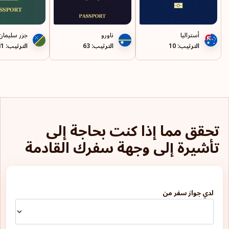
فنلندا
فيجي
أستراليا
ناورو
جزر سليمان
الترتيب: 10
الترتيب: 63
الترتيب: 41
قبرص
كاليدونيا الجديدة
كرواتيا
كوريا الجنوبية
تحقق مما إذا كنت بحاجة إلى
كوستاريكا
تأشيرة إلى وجهة سفرك القادمة
كوسوفو
كولومبيا
لدي جواز سفر من
كيريباتي