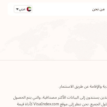
من نحن
عربي
الخبراء الذين يستندون إلى البيانات الأكثر مصداقية، والتي يتم الحصول
عليها من أبرز المصادر الموثوقة والمعروفة عالميًا بهدف إعداد التصنيفات الخاصة بجميع جوازات السفر وجعل هذه البيانات متاحة في متناول الجميع. نحن ننظر إلى موقع VisaIndex.com كأداة قيمة