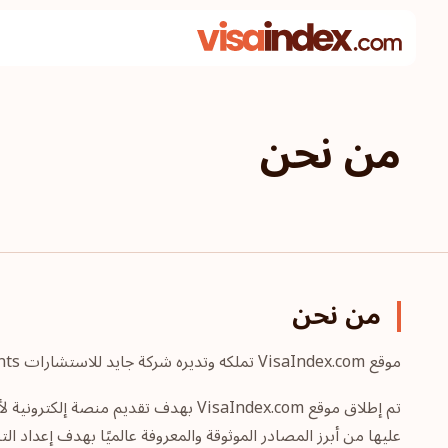
من نحن
من نحن
موقع VisaIndex.com تملكه وتديره شركة جايد للاستشارات Guide Consultants، وهي شركة عالمية رائدة في برامج المواطنة الاقتصادية والإقامة عن طريق الاستثمار.
تم إطلاق موقع VisaIndex.com بهدف ت