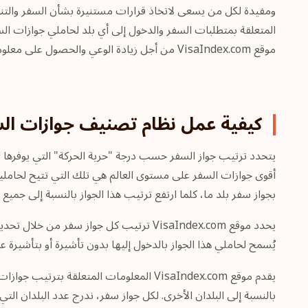
ومفيدة لكل من يسعى لاتخاذ قرارات مستنيرة بشأن السفر والتنقل 
المتعلقة بمتطلبات السفر والدخول إلى أي بلد لحاملي جوازات السف
موقع VisaIndex.com من أجل زيادة الوعي والحصول على معلومات وافية قبل القيام بالسفر والرحلات. موقع
كيفية عمل نظام تصنيف جوازات الس
يتحدد ترتيب جواز السفر حسب درجة "حرية الحركة" التي يوفرها لحا
أقوى جوازات السفر على مستوى العالم هي تلك التي تتيح لحامليها 
بجواز سفر بلد ما، كلما ارتفع ترتيب هذا الجواز بالنسبة إلى جمي
يحدد موقع VisaIndex.com ترتيب كل جواز 
يُسمح لحاملي هذا الجواز بالدخول إليها بدون تأشيرة أو بتأشيرة 
يقدم موقع VisaIndex.com المعلومات المت
بالنسبة إلى البلدان الأخرى. لكل جواز سفر، ندرج عدد البلدان التي