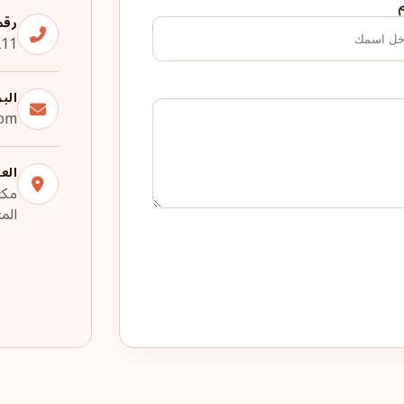
م
رقم
211
البر
com
الع
الم