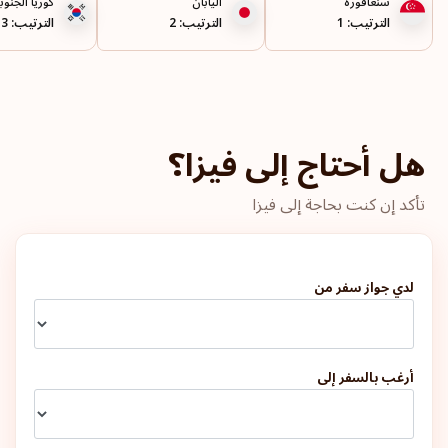
سنغافورة
اليابان
كوريا الجنوب
الترتيب: 1
الترتيب: 2
الترتيب: 3
البرتغال
مالطا
هل أحتاج إلى فيزا؟
أيرلندا
تأكد إن كنت بحاجة إلى فيزا
اليونان
فرنسا
لدي جواز سفر من
الدنمارك
أرغب بالسفر إلى
النمسا
الترتيب: 6
وجهة سفر:
187