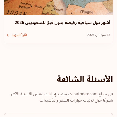
بلغاريا
الترتيب: 14
وجهة سفر:
177
أشهر دول سياحية رخيصة بدون فيزا للسعوديين 2026
هونج كونج
13 سبتمبر، 2025
اقرأ المزيد
الترتيب: 15
وجهة سفر:
175
قبرص
الترتيب: 16
وجهة سفر:
174
الأسئلة الشائعة
تشيلي
الترتيب: 17
وجهة سفر:
172
في موقع visaindex.com ، ستجد إجابات لبعض الأسئلة الأكثر
شيوعًا حول ترتيب جوازات السفر والتأشيرات.
أندورا