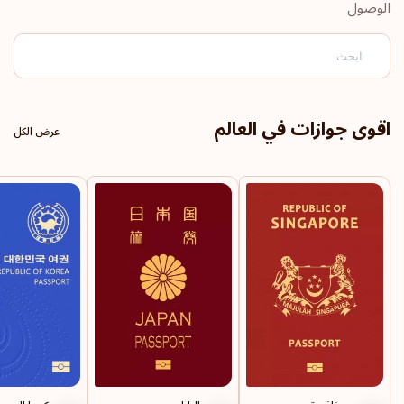
الوصول
النرويج
هولندا
لوكسمبورغ
اقوى جوازات في العالم
عرض الكل
إيطاليا
ألمانيا
فنلندا
بلجيكا
الترتيب: 5
وجهة سفر:
188
المملكة المتحدة