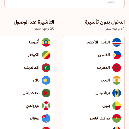
الدخول بدون تأشيرة
التأشيرة عند الوصول
31 وجهة سفر
20 وجهة سفر
الرأس الأخضر
أثيوبيا
الفلبين
الكونغو
المغرب
المالديف
النيجر
بالاو
بربادوس
بنغلاديش
بنين
بوروندي
بوركينا فاسو
توفالو