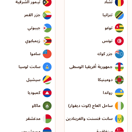
تشاد
تيمور الشرقية
تنزانيا
جزر القمر
توغو
جيبوتي
تونس
زيمبابوي
جزر كوك
ساموا
جمهورية أفريقيا الوسطى
سانت لوسيا
دومينيكا
سيشيل
رواندا
كمبوديا
ساحل العاج (كوت ديفوار)
ماكاو
سانت فنسنت والغرينادين
مدغشقر
سنغافورة
موريشيوس