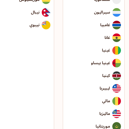
سيراليون
نيبال
غامبيا
نييوي
غانا
غينيا
غينيا بيساو
كينيا
ليبيريا
مالي
ماليزيا
موريتانيا