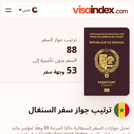
عربي
ترتيب جواز السفر
88
السفر بدون تأشيرة إلى
53
وجهة سفر
ترتيب جواز سفر السنغال
تحتل جوازات السفر السنغالية حاليًا المرتبة 88 وفقًا لمؤشر جايد
لترتيب جوازات السفر Guide Passport Index. توفر هذه