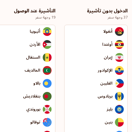
الدخول بدون تأشيرة
التأشيرة عند الوصول
37 وجهة سفر
19 وجهة سفر
أنغولا
أثيوبيا
أوغندا
الأردن
إيران
السنغال
الإكوادور
المالديف
الفلبين
بالاو
بربادوس
بنغلاديش
بليز
بوروندي
بنين
توفالو