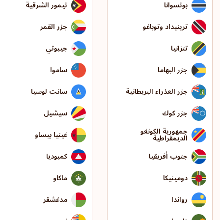
بوتسوانا
تيمور الشرقية
ترينيداد وتوباغو
جزر القمر
تنزانيا
جيبوتي
جزر البهاما
ساموا
جزر العذراء البريطانية
سانت لوسيا
جزر كوك
سيشيل
جمهورية الكونغو
غينيا بيساو
الديمقراطية
جنوب أفريقيا
كمبوديا
دومينيكا
ماكاو
رواندا
مدغشقر