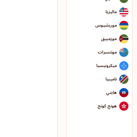
ماليزيا
موريشيوس
موزمبيق
مونتسرات
ميكرونيسيا
ناميبيا
هايتي
هونج كونج