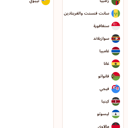
زامبيا
نييوي
سانت فنسنت والغرينادين
سنغافورة
سوازيلاند
غامبيا
غانا
فانواتو
فيجي
كينيا
ليسوتو
مالاوي