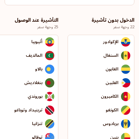
الدخول بدون تأشيرة
التأشيرة عند الوصول
22 وجهة سفر
25 وجهة سفر
الإكوادور
أثيوبيا
السنغال
المالديف
الغابون
بالاو
الفلبين
بنغلاديش
الكاميرون
بوروندي
الكونغو
ترينيداد وتوباغو
بربادوس
تنزانيا
بنين
توفالو