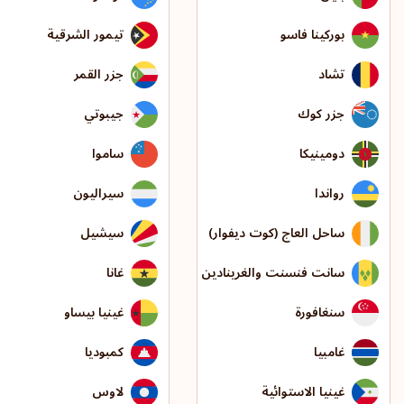
بوركينا فاسو
تيمور الشرقية
تشاد
جزر القمر
جزر كوك
جيبوتي
دومينيكا
ساموا
رواندا
سيراليون
ساحل العاج (كوت ديفوار)
سيشيل
سانت فنسنت والغرينادين
غانا
سنغافورة
غينيا بيساو
غامبيا
كمبوديا
غينيا الاستوائية
لاوس