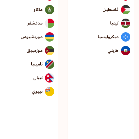
فلسطين
ماكاو
كينيا
مدغشقر
ميكرونيسيا
موريشيوس
هايتي
موزمبيق
ناميبيا
نيبال
نييوي