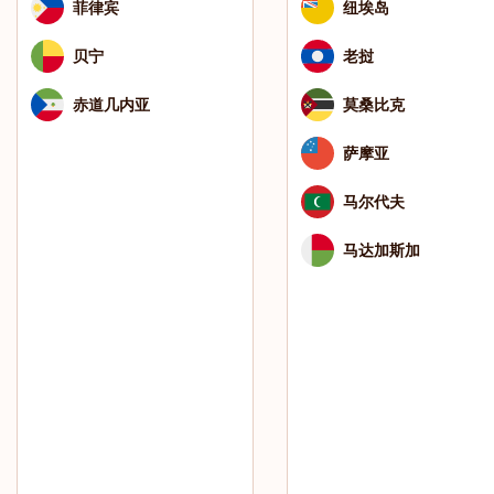
菲律宾
纽埃岛
贝宁
老挝
赤道几内亚
莫桑比克
萨摩亚
马尔代夫
马达加斯加