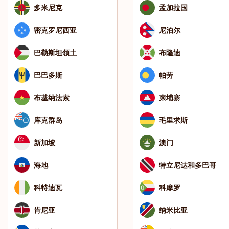
多米尼克
孟加拉国
密克罗尼西亚
尼泊尔
巴勒斯坦领土
布隆迪
巴巴多斯
帕劳
布基纳法索
柬埔寨
库克群岛
毛里求斯
新加坡
澳门
海地
特立尼达和多巴哥
科特迪瓦
科摩罗
肯尼亚
纳米比亚