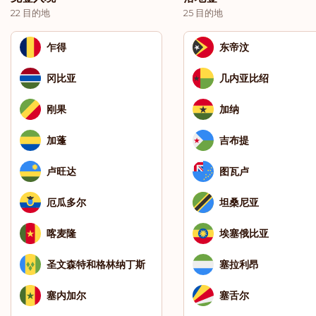
22 目的地
25 目的地
乍得
东帝汶
冈比亚
几内亚比绍
刚果
加纳
加蓬
吉布提
卢旺达
图瓦卢
厄瓜多尔
坦桑尼亚
喀麦隆
埃塞俄比亚
圣文森特和格林纳丁斯
塞拉利昂
塞内加尔
塞舌尔