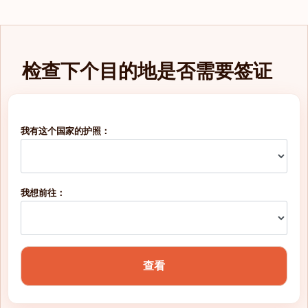
检查下个目的地是否需要签证
我有这个国家的护照：
我想前往：
查看