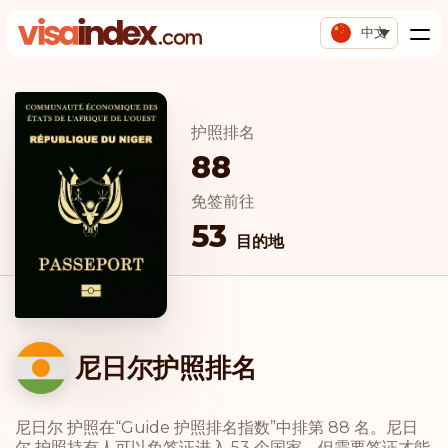
中文
护照排名
88
免签前往
53
目的地
尼日尔护照排名
尼日尔 护照在“Guide 护照排名指数”中排第 88 名。尼日
尔 护照持有人可以免签证进入 53 个国家，但需要签证才能