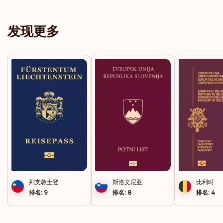
马耳他
发现更多
黑山
列支敦士登
斯洛文尼亚
比利时
排名: 9
排名: 8
排名: 4