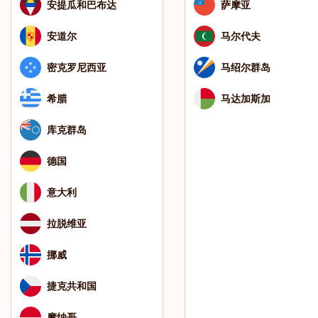
安提瓜和巴布达
萨摩亚
安道尔
马尔代夫
密克罗尼西亚
马绍尔群岛
希腊
马达加斯加
库克群岛
德国
意大利
拉脱维亚
挪威
捷克共和国
摩纳哥