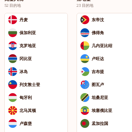
52 目的地
23 目的地
丹麦
东帝汶
保加利亚
佛得角
克罗地亚
几内亚比绍
冈比亚
卢旺达
冰岛
吉布提
列支敦士登
图瓦卢
匈牙利
坦桑尼亚
北马其顿
埃塞俄比亚
卢森堡
孟加拉国