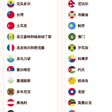
厄瓜多尔
尼泊尔
台湾
布隆迪
土耳其
帕劳
圣文森特和格林纳丁斯
澳门
圣皮埃尔和密克隆
牙买加
圣马力诺
科摩罗
塞尔维亚
约旦
塞浦路斯
纽埃岛
多米尼克
老挝
奥地利
莫桑比克