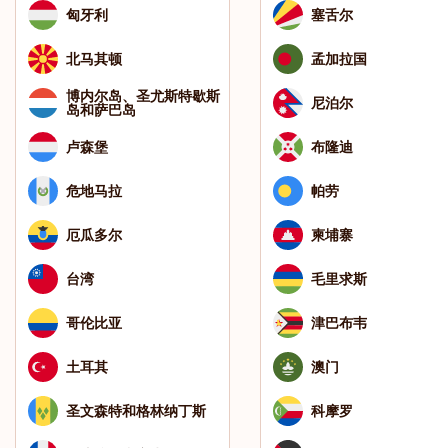
匈牙利
塞舌尔
北马其顿
孟加拉国
博内尔岛、圣尤斯特歇斯
尼泊尔
岛和萨巴岛
卢森堡
布隆迪
危地马拉
帕劳
厄瓜多尔
柬埔寨
台湾
毛里求斯
哥伦比亚
津巴布韦
土耳其
澳门
圣文森特和格林纳丁斯
科摩罗