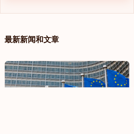
瑞士
瓦利斯和富图纳
留尼汪岛
最新新闻和文章
直布罗陀
科索沃
秘鲁
突尼斯
立陶宛
罗马尼亚
芬兰
欧盟收紧免签旅行规定