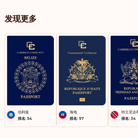
新加坡
发现更多
新喀里多尼亚
日本
智利
格陵兰岛
格鲁吉亚
梵蒂冈城
比利时
伯利兹
海地
特立尼达
法国
排名: 54
排名: 97
排名: 34
法属圭亚那