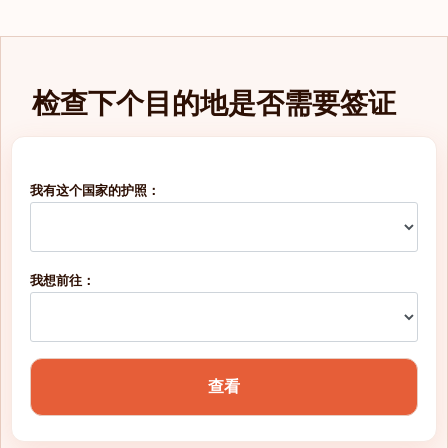
法属波利尼西亚
法属西印度群岛
检查下个目的地是否需要签证
法罗群岛
波兰
我有这个国家的护照：
波斯尼亚和黑塞哥维那
海地
我想前往：
爱沙尼亚
特立尼达和多巴哥
玻利维亚
查看
瑞典