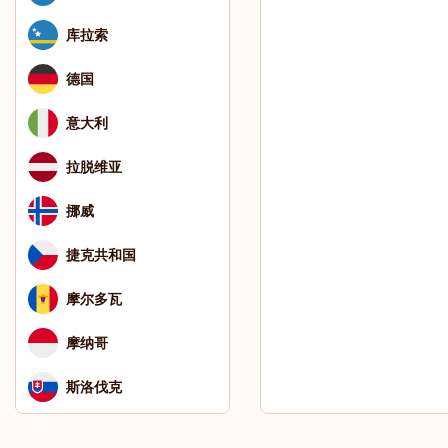
库拉索
德国
意大利
拉脱维亚
挪威
捷克共和国
摩尔多瓦
摩纳哥
斯洛伐克
斯洛文尼亚