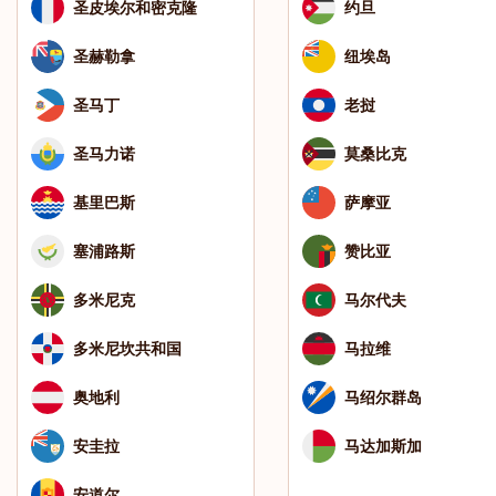
圣皮埃尔和密克隆
约旦
圣赫勒拿
纽埃岛
圣马丁
老挝
圣马力诺
莫桑比克
基里巴斯
萨摩亚
塞浦路斯
赞比亚
多米尼克
马尔代夫
多米尼坎共和国
马拉维
奥地利
马绍尔群岛
安圭拉
马达加斯加
安道尔