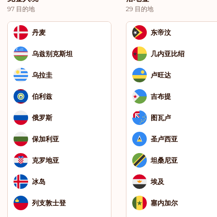
97 目的地
29 目的地
丹麦
东帝汶
乌兹别克斯坦
几内亚比绍
乌拉圭
卢旺达
伯利兹
吉布提
俄罗斯
图瓦卢
保加利亚
圣卢西亚
克罗地亚
坦桑尼亚
冰岛
埃及
列支敦士登
塞内加尔