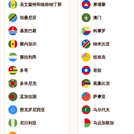
圣文森特和格林纳丁斯
柬埔寨
坦桑尼亚
澳门
基里巴斯
科摩罗
塞内加尔
纳米比亚
塞拉利昂
纽埃岛
多哥
老挝
多米尼克
莫桑比克
孟加拉国
萨摩亚
密克罗尼西亚
马尔代夫
尼日利亚
马达加斯加