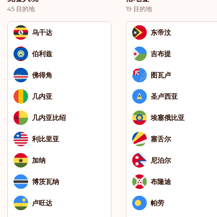
45 目的地
19 目的地
乌干达
东帝汶
伯利兹
吉布提
佛得角
图瓦卢
几内亚
圣卢西亚
几内亚比绍
埃塞俄比亚
利比里亚
塞舌尔
加纳
尼泊尔
博茨瓦纳
布隆迪
卢旺达
帕劳