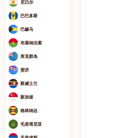
尼日尔
巴巴多斯
巴赫马
布基纳法索
库克群岛
斐济
斯威士兰
新加坡
格林纳达
毛里塔尼亚
毛里求斯