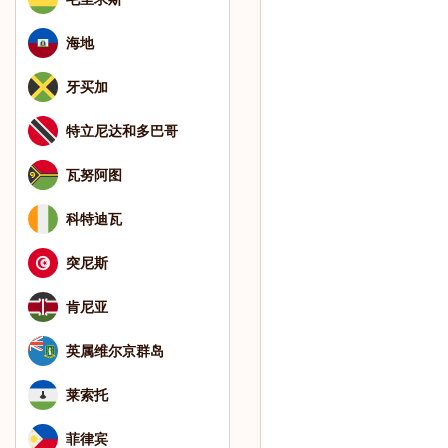
海地
牙买加
特立尼达和多巴哥
瓦努阿图
科特迪瓦
突尼斯
肯尼亚
英属维尔京群岛
莱索托
菲律宾