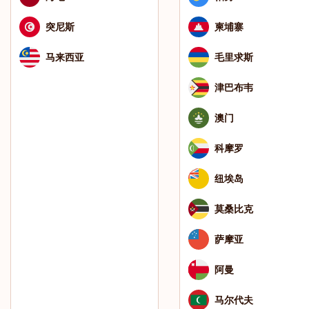
突尼斯
柬埔寨
马来西亚
毛里求斯
津巴布韦
澳门
科摩罗
纽埃岛
莫桑比克
萨摩亚
阿曼
马尔代夫