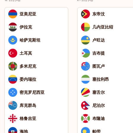
亚美尼亚
东帝汶
伊拉克
几内亚比绍
哈萨克斯坦
卢旺达
土耳其
吉布提
多米尼克
图瓦卢
委内瑞拉
塞拉利昂
密克罗尼西亚
塞舌尔
库克群岛
尼泊尔
格鲁吉亚
布隆迪
海地
帕劳