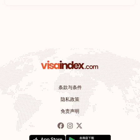
澳大利亚
克罗地亚
冰岛
立陶宛
美国
排名: 11
目的地:
180
条款与条件
隐私政策
摩纳哥
免责声明
排名: 12
目的地:
179
罗马尼亚