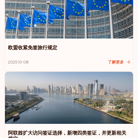
排名: 6
目的地:
187
匈牙利
排名: 7
目的地:
186
欧盟收紧免签旅行规定
加拿大
2025 10 08
了解更多
排名: 8
目的地:
185
捷克共和国
波兰
斯洛伐克
斯洛文尼亚
阿联酋扩大访问签证选择，新增四类签证，并更新相关