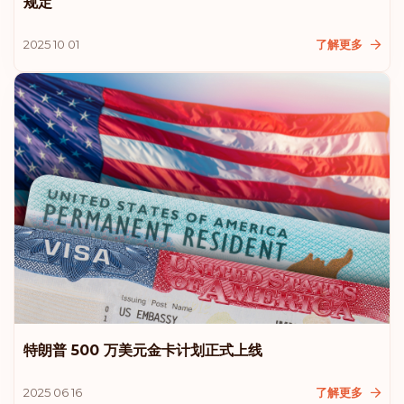
规定
阿拉伯联合酋长国
2025 10 01
了解更多
排名: 9
目的地:
184
爱沙尼亚
拉脱维亚
列支敦士登
马来西亚
新西兰
特朗普 500 万美元金卡计划正式上线
排名: 10
目的地:
183
2025 06 16
了解更多